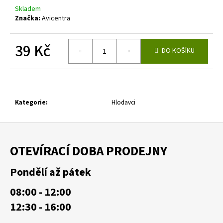
č
Skladem
u
Značka:
Avicentra
j
e
m
39 Kč
DO KOŠÍKU
e
Měrná
cena:
Kategorie
:
Hlodavci
Z
á
OTEVÍRACÍ DOBA PRODEJNY
p
a
Pondělí až pátek
t
08:00 - 12:00
í
12:30 - 16:00