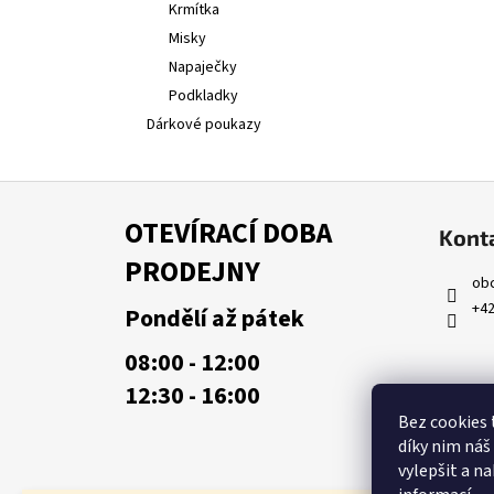
Krmítka
Misky
Napaječky
Podkladky
Dárkové poukazy
Z
á
OTEVÍRACÍ DOBA
Kont
p
PRODEJNY
a
ob
t
+42
Pondělí až pátek
í
08:00 - 12:00
12:30 - 16:00
Bez cookies 
díky nim náš
vylepšit a n