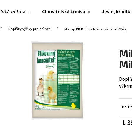
řská zvířata
Chovatelská krmiva
Jesle, krmítk
Doplňky výživy pro drůbež
Mikrop BK Drůbež Mikros s kokcid. 25kg
Co potřebujete najít?
Mi
HLEDAT
Mi
Doplň
Doporučujeme
výkrm 
Do 1.
1 3
Měrn