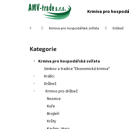
K
Přejít
na
o
Krmiva pro hospodá
obsah
Zpět
Zpět
š
do
do
í
Domů
Krmiva pro hospodářská zvířata
Drůbež
obchodu
obchodu
k
P
o
Přeskočit
Kategorie
s
kategorie
t
Krmiva pro hospodářská zvířata
r
Venkov a tradice "Ekonomická krmiva"
a
Králíci
n
Drůbež
n
Krmivo pro drůbež
í
Nosnice
p
Kuře
a
Brojleři
n
Krůty
e
Kachny, Husy