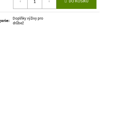
DO KOŠÍKU
Doplňky výživy pro
gorie
:
drůbež