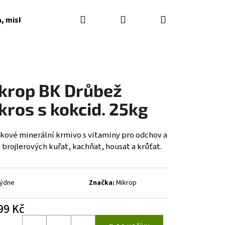
Hledat
Přihlášení
Nákupní
a, misky, napaječky, podkladky
Dárkové poukazy
košík
krop BK Drůbež
kros s kokcid. 25kg
kové minerální krmivo s vitaminy pro odchov a
brojlerových kuřat, kachňat, housat a krůťat.
týdne
Značka:
Mikrop
99 Kč
á