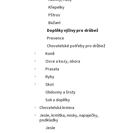
l
Křepelky
Pštros
Bažant
Doplňky výživy pro drůbež
Prevence
Chovatelské potřeby pro drůbež
Koně
Ovce a kozy, obora
Prasata
Ryby
Skot
Obiloviny a šroty
Soli a doplňky
Chovatelská krmiva
Jesle, krmítka, misky, napaječky,
podkladky
Jesle