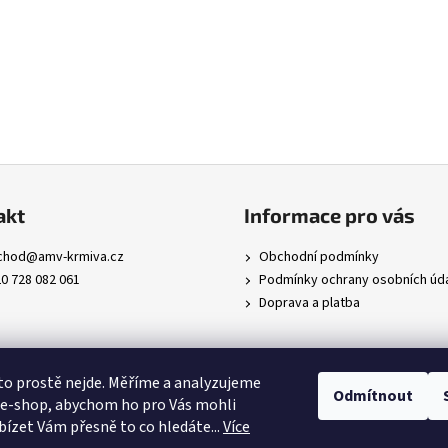
akt
Informace pro vás
chod
@
amv-krmiva.cz
Obchodní podmínky
0 728 082 061
Podmínky ochrany osobních úd
Doprava a platba
to prostě nejde. Měříme a analyzujeme
Odmítnout
 e-shop, abychom ho pro Vás mohli
abízet Vám přesně to co hledáte..
.
Více