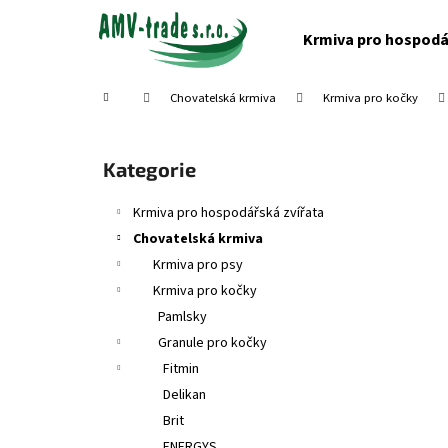
K
Přejít
na
o
Krmiva pro hospodá
obsah
Zpět
Zpět
š
do
do
í
Domů
Chovatelská krmiva
Krmiva pro kočky
obchodu
obchodu
k
P
o
Přeskočit
Kategorie
s
kategorie
t
Krmiva pro hospodářská zvířata
r
Chovatelská krmiva
a
Krmiva pro psy
n
Krmiva pro kočky
n
Pamlsky
í
Granule pro kočky
p
Fitmin
a
Delikan
n
Brit
e
ENERGYS