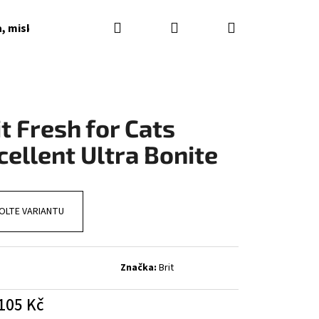
Hledat
Přihlášení
Nákupní
a, misky, napaječky, podkladky
Dárkové poukazy
košík
it Fresh for Cats
cellent Ultra Bonite
OLTE VARIANTU
Značka:
Brit
105 Kč
á