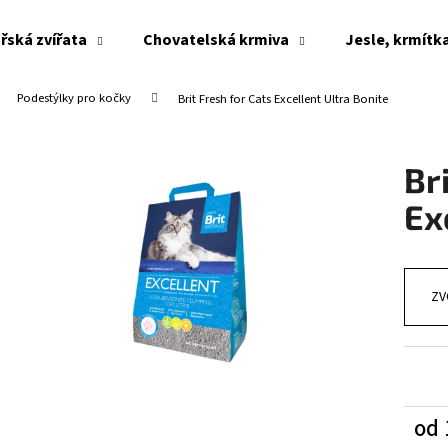
řská zvířata
Chovatelská krmiva
Jesle, krmítk
Podestýlky pro kočky
Brit Fresh for Cats Excellent Ultra Bonite
Co potřebujete najít?
Br
HLEDAT
Ex
Doporučujeme
ZV
od
Měrn