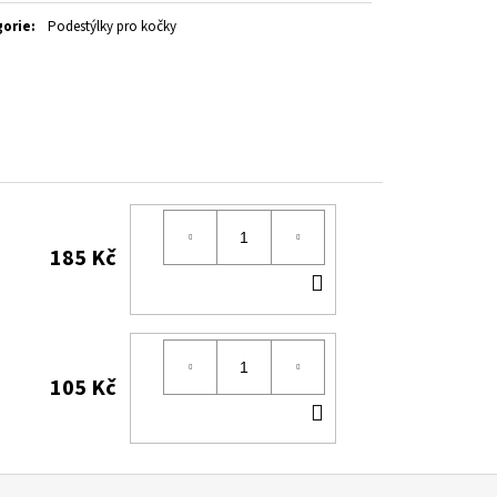
gorie
:
Podestýlky pro kočky
185 Kč
DO
KOŠÍKU
105 Kč
DO
KOŠÍKU