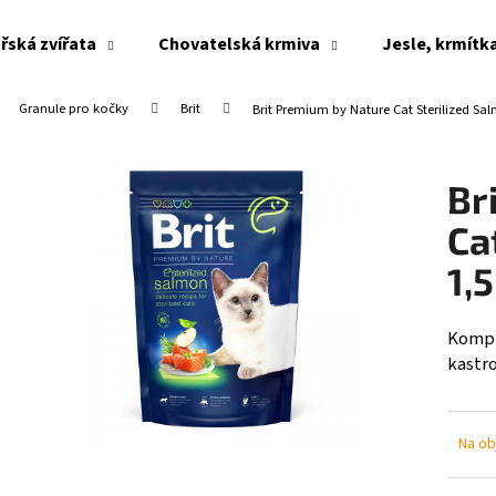
řská zvířata
Chovatelská krmiva
Jesle, krmítk
Granule pro kočky
Brit
Brit Premium by Nature Cat Sterilized Sa
Co potřebujete najít?
Br
HLEDAT
Ca
1,
Doporučujeme
Kompl
kastr
Na ob