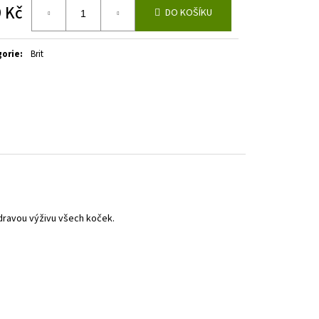
 Kč
DO KOŠÍKU
á
gorie
:
Brit
dravou výživu všech koček.