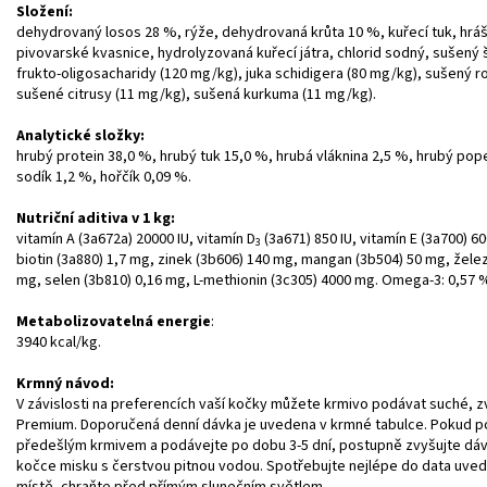
Složení:
dehydrovaný losos 28 %, rýže, dehydrovaná krůta 10 %, kuřecí tuk, hráš
pivovarské kvasnice, hydrolyzovaná kuřecí játra, chlorid sodný, sušený
frukto-oligosacharidy (120 mg/kg), juka schidigera (80 mg/kg), sušený 
sušené citrusy (11 mg/kg), sušená kurkuma (11 mg/kg).
Analytické složky:
hrubý protein 38,0 %, hrubý tuk 15,0 %, hrubá vláknina 2,5 %, hrubý pope
sodík 1,2 %, hořčík 0,09 %.
Nutriční aditiva v 1 kg:
vitamín A (3a672a) 20000 IU, vitamín D
(3a671) 850 IU, vitamín E (3a700) 6
3
biotin (3a880) 1,7 mg, zinek (3b606) 140 mg, mangan (3b504) 50 mg, žele
mg, selen (3b810) 0,16 mg, L-methionin (3c305) 4000 mg. Omega-3: 0,57 
Metabolizovatelná energie
:
3940 kcal/kg.
Krmný návod:
V závislosti na preferencích vaší kočky můžete krmivo podávat suché, 
Premium. Doporučená denní dávka je uvedena v krmné tabulce. Pokud p
předešlým krmivem a podávejte po dobu 3-5 dní, postupně zvyšujte dá
kočce misku s čerstvou pitnou vodou. Spotřebujte nejlépe do data uve
místě, chraňte před přímým slunečním světlem.