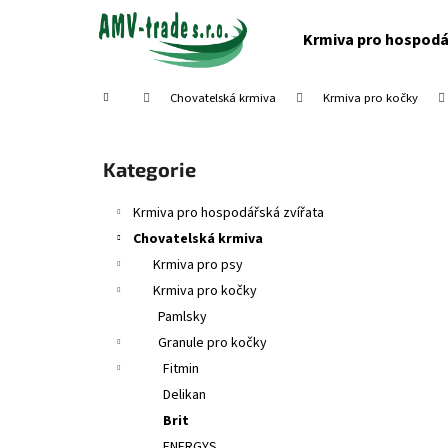
K
Přejít
na
o
Krmiva pro hospodá
obsah
Zpět
Zpět
š
do
do
í
Domů
Chovatelská krmiva
Krmiva pro kočky
obchodu
obchodu
k
P
o
Přeskočit
Kategorie
s
kategorie
t
Krmiva pro hospodářská zvířata
r
Chovatelská krmiva
a
Krmiva pro psy
n
Krmiva pro kočky
n
Pamlsky
í
Granule pro kočky
p
Fitmin
a
Delikan
n
Brit
e
ENERGYS