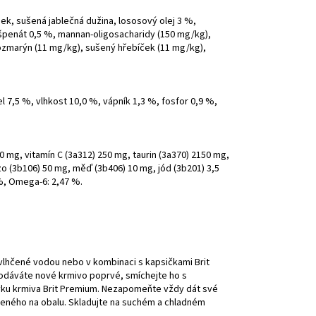
ek, sušená jablečná dužina, lososový olej 3 %,
 špenát 0,5 %, mannan-oligosacharidy (150 mg/kg),
rozmarýn (11 mg/kg), sušený hřebíček (11 mg/kg),
l 7,5 %, vlhkost 10,0 %, vápník 1,3 %, fosfor 0,9 %,
00 mg, vitamín C (3a312) 250 mg, taurin (3a370) 2150 mg,
zo (3b106) 50 mg, měď (3b406) 10 mg, jód (3b201) 3,5
%, Omega-6: 2,47 %.
zvlhčené vodou nebo v kombinaci s kapsičkami Brit
odáváte nové krmivo poprvé, smíchejte ho s
vku krmiva Brit Premium. Nezapomeňte vždy dát své
deného na obalu. Skladujte na suchém a chladném