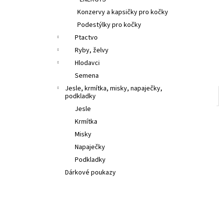
l
Konzervy a kapsičky pro kočky
Podestýlky pro kočky
Ptactvo
Ryby, želvy
Hlodavci
Semena
Jesle, krmítka, misky, napaječky,
podkladky
Jesle
Krmítka
Misky
Napaječky
Podkladky
Dárkové poukazy