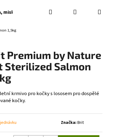
Hledat
Přihlášení
Nákupní
a, misky, napaječky, podkladky
Dárkové poukazy
lmon 1,5kg
košík
it Premium by Nature
t Sterilized Salmon
5kg
etní krmivo pro kočky s lososem pro dospělé
ované kočky.
jednávku
Značka:
Brit