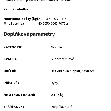
Krmná tabulka:
Hmotnost kočky (kg)
2-3
3-5
5-7
8 ≥
Množství (g)
40-50
50-60
60-70
75 ≥
Doplňkové parametry
KATEGORIE
:
Granule
KVALITA
:
Superprémiové
URČENÍ
:
Bez obilovin / lepku, Kastrace
PŘÍCHUŤ
:
Ryby
HMOTNOST BALENÍ
:
0,1 - 5 kg
STÁŘÍ KOČKY
:
Dospělá, Starší