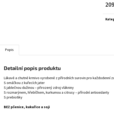
209
Měrn
cena:
Kate
Popis
Detailní popis produktu
Lákavé a chutné krmivo vyrobené z přírodních surovin pro každodenní z
S omáčkou z kuřecích jater
S jablečnou dužinou – přirozený zdroj vlákniny
S rozmarýnem, hřebíčkem, kurkumou a citrusy – přírodní antioxidanty
S prebiotiky
BEZ pšenice, kukuřice a soji