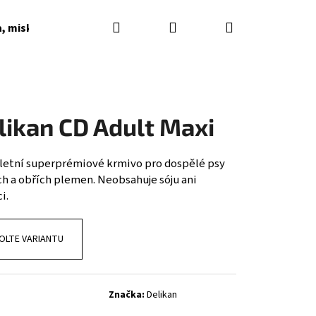
Hledat
Přihlášení
Nákupní
a, misky, napaječky, podkladky
Dárkové poukazy
košík
likan CD Adult Maxi
etní superprémiové krmivo pro dospělé psy
ch a obřích plemen. Neobsahuje sóju ani
i.
OLTE VARIANTU
Značka:
Delikan