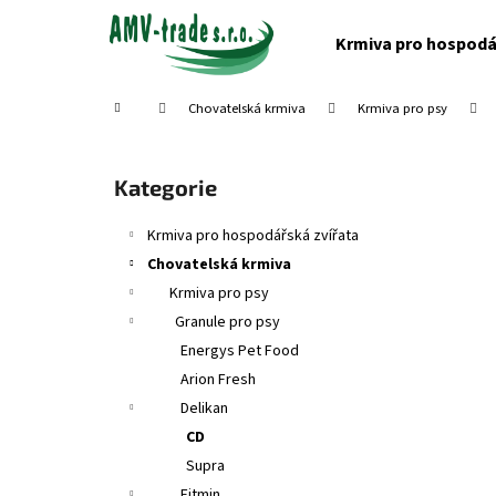
K
Přejít
na
o
Krmiva pro hospodá
obsah
Zpět
Zpět
š
do
do
í
Domů
Chovatelská krmiva
Krmiva pro psy
obchodu
obchodu
k
P
o
Přeskočit
Kategorie
s
kategorie
t
Krmiva pro hospodářská zvířata
r
Chovatelská krmiva
a
Krmiva pro psy
n
Granule pro psy
n
Energys Pet Food
í
Arion Fresh
p
Delikan
a
CD
n
Supra
e
Fitmin