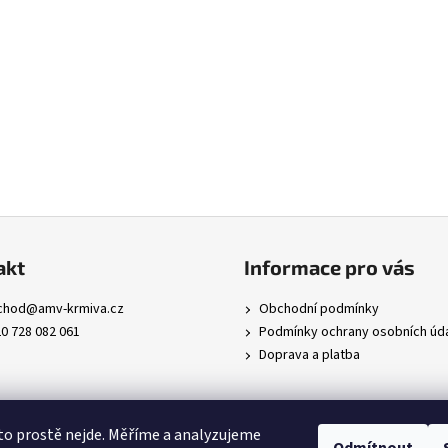
akt
Informace pro vás
chod
@
amv-krmiva.cz
Obchodní podmínky
0 728 082 061
Podmínky ochrany osobních úd
Doprava a platba
to prostě nejde. Měříme a analyzujeme