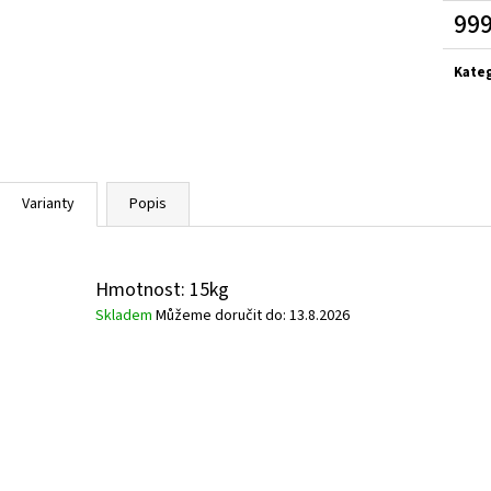
999
Měrn
cena:
Kate
Varianty
Popis
Hmotnost: 15kg
Skladem
Můžeme doručit do:
13.8.2026