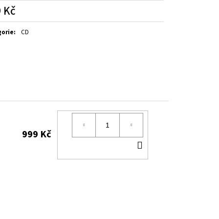
 Kč
á
gorie
:
CD
999 Kč
DO
KOŠÍKU