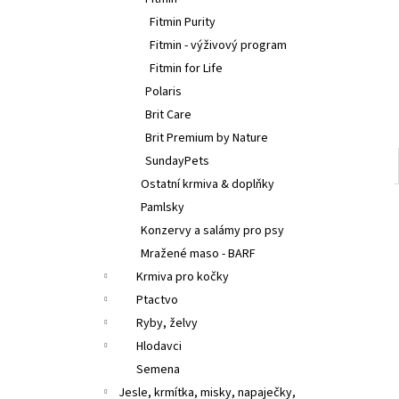
l
Fitmin Purity
Fitmin - výživový program
Fitmin for Life
Polaris
Brit Care
Brit Premium by Nature
SundayPets
Ostatní krmiva & doplňky
Pamlsky
Konzervy a salámy pro psy
Mražené maso - BARF
Krmiva pro kočky
Ptactvo
Ryby, želvy
Hlodavci
Semena
Jesle, krmítka, misky, napaječky,