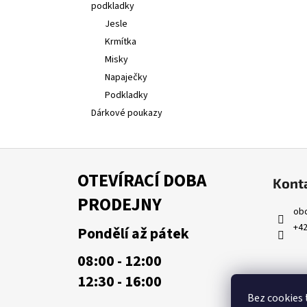
podkladky
Jesle
Krmítka
Misky
Napaječky
Podkladky
Dárkové poukazy
Z
á
OTEVÍRACÍ DOBA
Kont
p
PRODEJNY
a
ob
t
+42
Pondělí až pátek
í
08:00 - 12:00
12:30 - 16:00
Bez cookies 