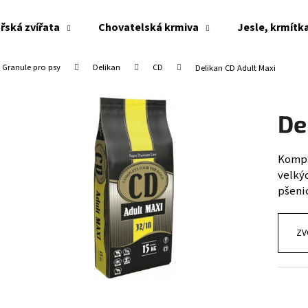
řská zvířata
Chovatelská krmiva
Jesle, krmítk
Granule pro psy
Delikan
CD
Delikan CD Adult Maxi
Co potřebujete najít?
De
HLEDAT
Kompl
velký
Doporučujeme
pšenic
ZV