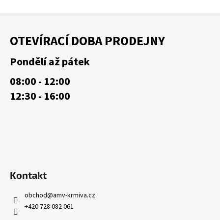
Z
á
OTEVÍRACÍ DOBA PRODEJNY
p
a
Pondělí až pátek
t
08:00 - 12:00
í
12:30 - 16:00
Kontakt
obchod
@
amv-krmiva.cz
+420 728 082 061