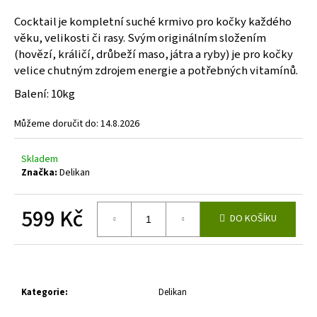
a
Cocktail je kompletní suché krmivo pro kočky každého
j
věku, velikosti či rasy. Svým originálním složením
í
(hovězí, králičí, drůbeží maso, játra a ryby) je pro kočky
velice chutným zdrojem energie a potřebných vitamínů.
t
?
Balení: 10kg
Můžeme doručit do:
14.8.2026
Skladem
HLEDAT
Značka:
Delikan
599 Kč
DO KOŠÍKU
D
Měrná
o
cena:
p
o
r
Kategorie
:
Delikan
u