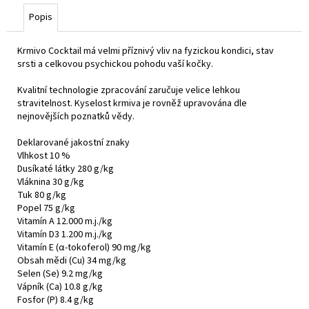
č
u
Popis
j
e
Krmivo Cocktail má velmi příznivý vliv na fyzickou kondici, stav
m
srsti a celkovou psychickou pohodu vaší kočky.
e
Kvalitní technologie zpracování zaručuje velice lehkou
stravitelnost. Kyselost krmiva je rovněž upravována dle
nejnovějších poznatků vědy.
Deklarované jakostní znaky
Vlhkost 10 %
Dusíkaté látky 280 g/kg
Vláknina 30 g/kg
Tuk 80 g/kg
Popel 75 g/kg
Vitamín A 12.000 m.j./kg
Vitamín D3 1.200 m.j./kg
Vitamín E (α-tokoferol) 90 mg/kg
Obsah mědi (Cu) 34 mg/kg
Selen (Se) 9.2 mg/kg
Vápník (Ca) 10.8 g/kg
Fosfor (P) 8.4 g/kg