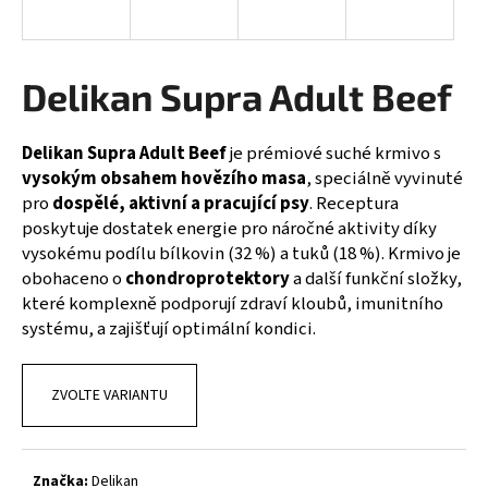
a
j
í
Delikan Supra Adult Beef
t
?
Delikan Supra Adult Beef
je prémiové suché krmivo s
vysokým obsahem hovězího masa
, speciálně vyvinuté
pro
dospělé, aktivní a pracující psy
. Receptura
poskytuje dostatek energie pro náročné aktivity díky
vysokému podílu bílkovin (32 %) a tuků (18 %). Krmivo je
HLEDAT
obohaceno o
chondroprotektory
a další funkční složky,
které komplexně podporují zdraví kloubů, imunitního
systému, a zajišťují optimální kondici.
D
o
p
ZVOLTE VARIANTU
o
r
u
Značka:
Delikan