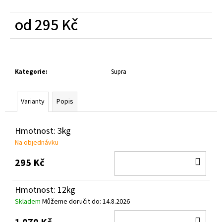
č
u
od
295 Kč
j
e
Měrná
m
cena:
e
Kategorie
:
Supra
Varianty
Popis
Hmotnost: 3kg
Na objednávku
DO
295 Kč
KOŠ
Hmotnost: 12kg
Skladem
Můžeme doručit do:
14.8.2026
DO