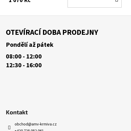
1 070 Kč
KOŠ
Z
á
OTEVÍRACÍ DOBA PRODEJNY
p
a
Pondělí až pátek
t
08:00 - 12:00
í
12:30 - 16:00
Kontakt
obchod
@
amv-krmiva.cz