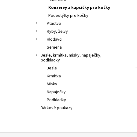
l
Konzervy a kapsičky pro kočky
Podestýlky pro kočky
Ptactvo
Ryby, želvy
Hlodavci
Semena
Jesle, krmítka, misky, napaječky,
podkladky
Jesle
Krmítka
Misky
Napaječky
Podkladky
Dárkové poukazy
Z