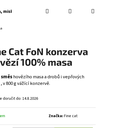
Hledat
Přihlášení
Nákupní
a, misky, napaječky, podkladky
Dárkové poukazy
sa
košík
ne Cat FoN konzerva
vězí 100% masa
 směs
hovězího masa a drobů i vepřových
, v 800 g vážící konzervě.
 doručit do:
14.8.2026
dem
Značka:
Fine cat