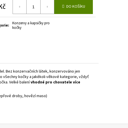
Kč
DO KOŠÍKU
á
Konzervy a kapsičky pro
gorie
:
kočky
del. Bez konzervačních látek, konzervováno jen
 všechny kočky a jakékoli věkové kategorie, vždyť
čka. Velké balení
vhodné pro chovatele více
vepřové droby, hovězí maso)