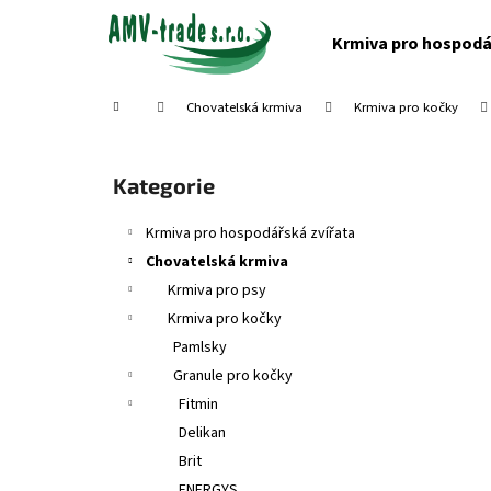
K
Přejít
na
o
Krmiva pro hospodá
obsah
Zpět
Zpět
š
do
do
í
Domů
Chovatelská krmiva
Krmiva pro kočky
obchodu
obchodu
k
P
o
Přeskočit
Kategorie
s
kategorie
t
Krmiva pro hospodářská zvířata
r
Chovatelská krmiva
a
Krmiva pro psy
n
Krmiva pro kočky
n
Pamlsky
í
Granule pro kočky
p
Fitmin
a
Delikan
n
Brit
e
ENERGYS