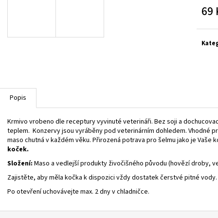
69 
Měrn
cena:
Kate
Popis
Krmivo vrobeno dle receptury vyvinuté veterináři. Bez soji a dochucova
teplem. Konzervy jsou vyráběny pod veterinárním dohledem. Vhodné pro
maso chutná v každém věku. Přirozená potrava pro šelmu jako je Vaše ko
koček.
Složení:
Maso a vedlejší produkty živočišného původu (hovězí droby, 
Zajistěte, aby měla kočka k dispozici vždy dostatek čerstvé pitné vody.
Po otevření uchovávejte max. 2 dny v chladničce.