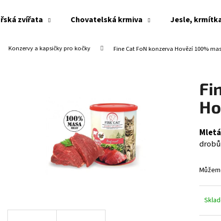
řská zvířata
Chovatelská krmiva
Jesle, krmítk
Konzervy a kapsičky pro kočky
Fine Cat FoN konzerva Hovězí 100% ma
Co potřebujete najít?
Fi
HLEDAT
Ho
Mletá
Doporučujeme
drobů 
Můžeme
Skla