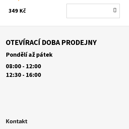
DO
349 Kč
KOŠ
Z
á
OTEVÍRACÍ DOBA PRODEJNY
p
a
Pondělí až pátek
t
08:00 - 12:00
í
12:30 - 16:00
Kontakt