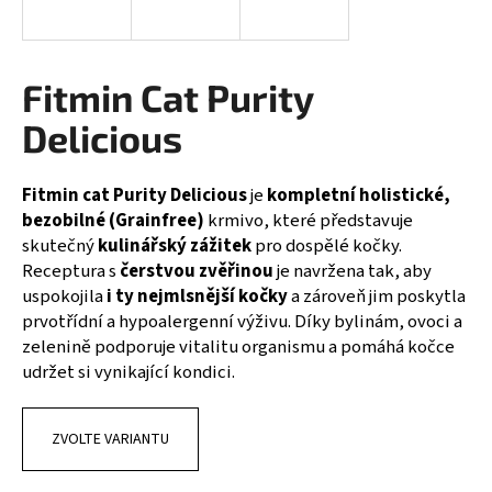
a
j
í
Fitmin Cat Purity
t
Delicious
?
Fitmin cat Purity Delicious
je
kompletní holistické,
bezobilné (Grainfree)
krmivo, které představuje
skutečný
kulinářský zážitek
pro dospělé kočky.
HLEDAT
Receptura s
čerstvou zvěřinou
je navržena tak, aby
uspokojila
i ty nejmlsnější kočky
a zároveň jim poskytla
prvotřídní a hypoalergenní výživu. Díky bylinám, ovoci a
zelenině podporuje vitalitu organismu a pomáhá kočce
D
udržet si vynikající kondici.
o
p
o
ZVOLTE VARIANTU
r
u