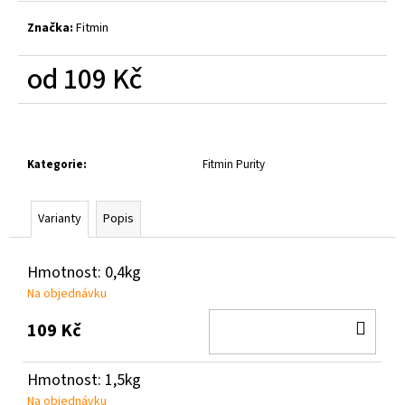
č
u
Značka:
Fitmin
j
e
od
109 Kč
m
e
Měrná
cena:
Kategorie
:
Fitmin Purity
Varianty
Popis
Hmotnost: 0,4kg
Na objednávku
DO
109 Kč
KOŠ
Hmotnost: 1,5kg
Na objednávku