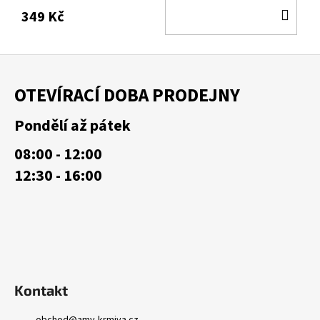
DO
349 Kč
KOŠ
Z
á
OTEVÍRACÍ DOBA PRODEJNY
p
a
Pondělí až pátek
t
08:00 - 12:00
í
12:30 - 16:00
Kontakt