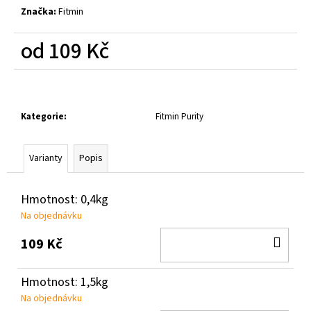
č
Značka:
Fitmin
u
j
od
109 Kč
e
m
Měrná
e
cena:
Kategorie
:
Fitmin Purity
Varianty
Popis
Hmotnost: 0,4kg
Na objednávku
DO
109 Kč
KOŠ
Hmotnost: 1,5kg
Na objednávku