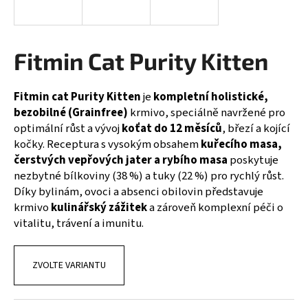
a
j
í
Fitmin Cat Purity Kitten
t
?
Fitmin cat Purity Kitten
je
kompletní holistické,
bezobilné (Grainfree)
krmivo, speciálně navržené pro
optimální růst a vývoj
koťat do 12 měsíců
, březí a kojící
kočky. Receptura s vysokým obsahem
kuřecího masa,
čerstvých vepřových jater a rybího masa
poskytuje
HLEDAT
nezbytné bílkoviny (38 %) a tuky (22 %) pro rychlý růst.
Díky bylinám, ovoci a absenci obilovin představuje
krmivo
kulinářský zážitek
a zároveň komplexní péči o
D
vitalitu, trávení a imunitu.
o
p
o
ZVOLTE VARIANTU
r
u