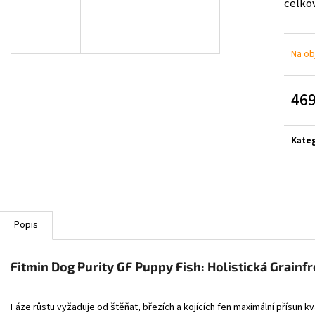
celko
Na ob
469
Měrn
cena:
Kate
Popis
Fitmin Dog Purity GF Puppy Fish: Holistická Grainfr
Fáze růstu vyžaduje od štěňat, březích a kojících fen maximální přísun kva