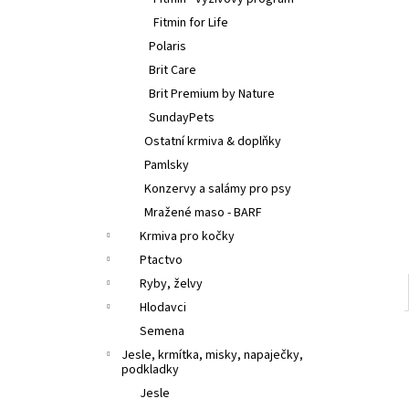
l
Fitmin for Life
Polaris
Brit Care
Brit Premium by Nature
SundayPets
Ostatní krmiva & doplňky
Pamlsky
Konzervy a salámy pro psy
Mražené maso - BARF
Krmiva pro kočky
Ptactvo
Ryby, želvy
Hlodavci
Semena
Jesle, krmítka, misky, napaječky,
podkladky
Jesle