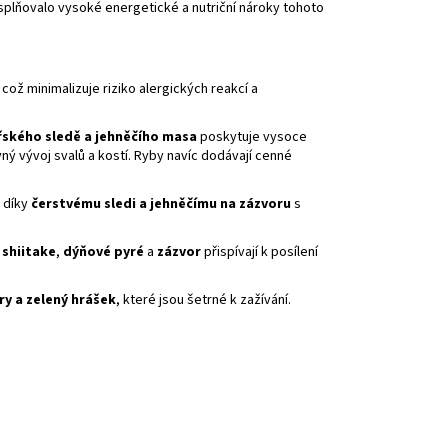
splňovalo vysoké energetické a nutriční nároky tohoto
, což minimalizuje riziko alergických reakcí a
ského sledě a jehněčího masa
poskytuje vysoce
vný vývoj svalů a kostí. Ryby navíc dodávají cenné
 díky
čerstvému sledi a jehněčímu na zázvoru
s
 shiitake
,
dýňové pyré
a
zázvor
přispívají k posílení
y a zelený hrášek
, které jsou šetrné k zažívání.