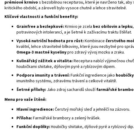
prémiové krmivo
s bezobilnou recepturou, které je navrženo tak, aby 
kritického období, a zároveň bylo vysoce chutné a lehce stravitelné.
Klíčové vlastnosti a funkční benefity:
Grainfree a bezlepkové:
Krmivo je zcela
bez obilovin a lepku
potravinových intolerancí, a je šetrné k zažívacímu traktu štěňat.
Vysoká nutriční hodnota pro růst:
Kombinace
čerstvého moř
kvalitní, lehce stravitelné bílkoviny, které jsou nezbytné pro sprá
Omega-3 mastné kyseliny
pro zdravý vývoj mozku a zraku.
Kulinářský zážitek a vitalita:
Receptura nabízí výjimečnou chuť
houbičkami shiitake, dýňovým pyré a rybízovým dipem.
Podpora imunity a trávení:
Funkční ingredience jako
houbičky
imunitního systému, zdravému trávení a celkové vitalitě.
Šetrné přílohy:
Jako zdroj sacharidů slouží
farmářské brambor
Menu pro vaše štěně:
Hlavní ingredience:
Čerstvý mořský sleď a jehněčí na zázvoru.
Příloha:
Farmářské brambory a zelený hrášek.
Funkční doplňky:
Houbičky shiitake, dýňové pyré a rybízový dip.