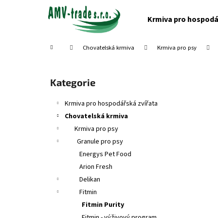
K
Přejít
na
o
Krmiva pro hospodá
obsah
Zpět
Zpět
š
do
do
í
Domů
Chovatelská krmiva
Krmiva pro psy
obchodu
obchodu
k
P
o
Přeskočit
Kategorie
s
kategorie
t
Krmiva pro hospodářská zvířata
r
Chovatelská krmiva
a
Krmiva pro psy
n
Granule pro psy
n
Energys Pet Food
í
Arion Fresh
p
Delikan
a
Fitmin
n
Fitmin Purity
e
Fitmin - výživový program