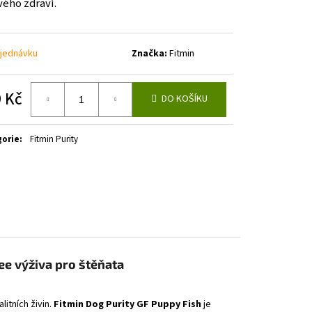
vého zdraví.
jednávku
Značka:
Fitmin
 Kč
DO KOŠÍKU
á
gorie
:
Fitmin Purity
ee výživa pro štěňata
litních živin.
Fitmin Dog Purity GF Puppy Fish
je