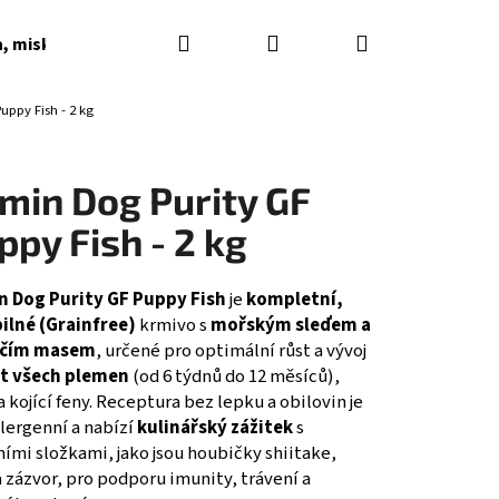
Hledat
Přihlášení
Nákupní
a, misky, napaječky, podkladky
Dárkové poukazy
uppy Fish - 2 kg
košík
tmin Dog Purity GF
ppy Fish - 2 kg
n Dog Purity GF Puppy Fish
je
kompletní,
ilné (Grainfree)
krmivo s
mořským sleďem a
ěčím masem
, určené pro optimální růst a vývoj
t všech plemen
(od 6 týdnů do 12 měsíců),
a kojící feny. Receptura bez lepku a obilovin je
lergenní a nabízí
kulinářský zážitek
s
ími složkami, jako jsou houbičky shiitake,
 zázvor, pro podporu imunity, trávení a