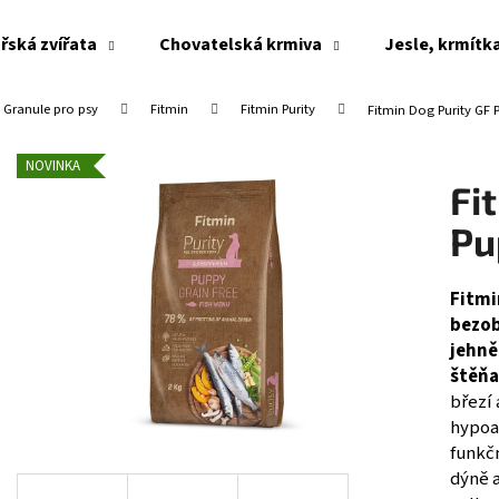
řská zvířata
Chovatelská krmiva
Jesle, krmítk
Granule pro psy
Fitmin
Fitmin Purity
Fitmin Dog Purity GF P
Co potřebujete najít?
NOVINKA
Fi
HLEDAT
Pu
Fitmi
Doporučujeme
bezob
jehn
štěňa
březí 
hypoa
funkčn
dýně a