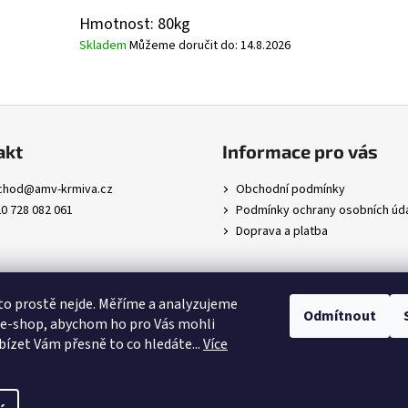
Hmotnost: 80kg
Skladem
Můžeme doručit do:
14.8.2026
akt
Informace pro vás
chod
@
amv-krmiva.cz
Obchodní podmínky
0 728 082 061
Podmínky ochrany osobních úd
Doprava a platba
to prostě nejde. Měříme a analyzujeme
Odmítnout
 e-shop, abychom ho pro Vás mohli
abízet Vám přesně to co hledáte..
.
Více
me
a práva vyhrazena.
Upravit nastavení cookies
rací