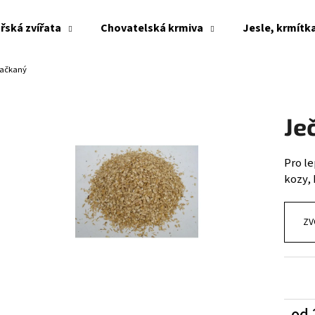
řská zvířata
Chovatelská krmiva
Jesle, krmítk
ačkaný
Co potřebujete najít?
Je
HLEDAT
Pro le
kozy, 
Doporučujeme
ZV
od