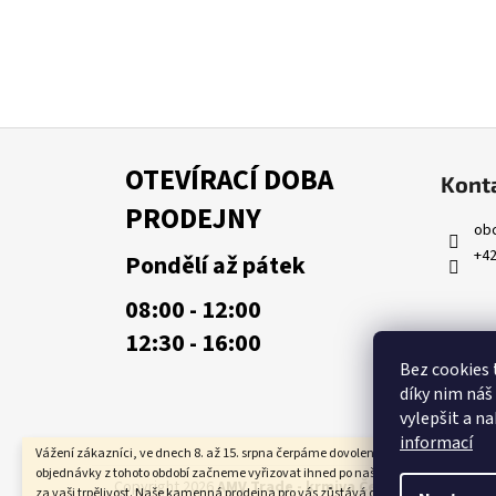
Z
á
OTEVÍRACÍ DOBA
Kont
p
PRODEJNY
a
ob
t
+42
Pondělí až pátek
í
08:00 - 12:00
12:30 - 16:00
Bez cookies 
díky nim náš
vylepšit a n
informací
Vážení zákazníci, ve dnech 8. až 15. srpna čerpáme dovolenou. Veškeré online
objednávky z tohoto období začneme vyřizovat ihned po našem návratu. Děkuje
Copyright 2026
AMV Trade - krmiva Česká Lípa
. Všechn
za vaši trpělivost. Naše kamenná prodejna pro vás zůstává otevřena v běžné oteví