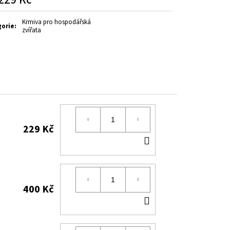
á
Krmiva pro hospodářská
gorie
:
zvířata
229 Kč
DO
KOŠÍKU
400 Kč
DO
KOŠÍKU