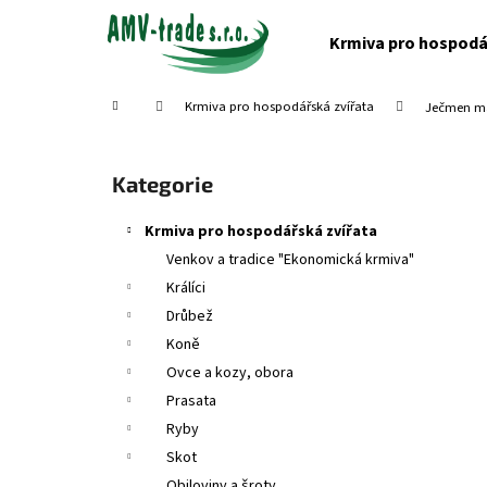
K
Přejít
na
o
Krmiva pro hospodá
obsah
Zpět
Zpět
š
do
do
í
Domů
Krmiva pro hospodářská zvířata
Ječmen m
obchodu
obchodu
k
P
o
Přeskočit
Kategorie
s
kategorie
t
Krmiva pro hospodářská zvířata
r
Venkov a tradice "Ekonomická krmiva"
a
Králíci
n
Drůbež
n
Koně
í
Ovce a kozy, obora
p
Prasata
a
Ryby
n
Skot
e
Obiloviny a šroty