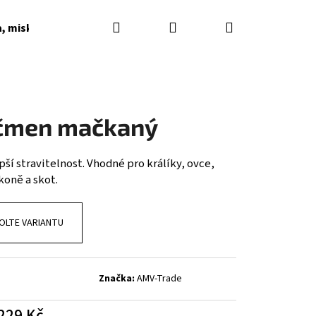
Hledat
Přihlášení
Nákupní
a, misky, napaječky, podkladky
Dárkové poukazy
košík
čmen mačkaný
pší stravitelnost. Vhodné pro králíky, ovce,
koně a skot.
OLTE VARIANTU
Značka:
AMV-Trade
229 Kč