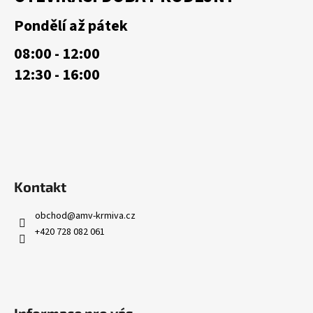
p
a
Pondělí až pátek
t
08:00 - 12:00
í
12:30 - 16:00
Kontakt
obchod
@
amv-krmiva.cz
+420 728 082 061
Informace pro vás