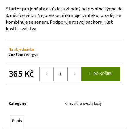
a
Startér pro jehňata a kůzlata vhodný od prvního týdne do
j
3. měsíce věku. Nejprve se přikrmuje k mléku, později se
í
kombinuje se senem. Podporuje rozvoj bachoru, růst
kostí i svalstva.
t
?
Na objednávku
Značka:
Energys
HLEDAT
365 Kč
DO KOŠÍKU
Měrná
cena:
D
o
Kategorie
:
Krmivo pro ovce a kozy
p
o
r
Popis
u