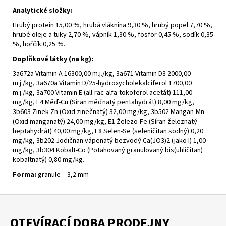
č
Analytické složky:
u
j
Hrubý protein 15,00 %, hrubá vláknina 9,30 %, hrubý popel 7,70 %,
e
hrubé oleje a tuky 2,70 %, vápník 1,30 %, fosfor 0,45 %, sodík 0,35
%, hořčík 0,25 %.
m
e
Doplňkové látky (na kg):
3a672a Vitamin A 16300,00 m.j./kg, 3a671 Vitamin D3 2000,00
m.j./kg, 3a670a Vitamin D/25-hydroxycholekalciferol 1700,00
m.j./kg, 3a700 Vitamin E (all-rac-alfa-tokoferol acetát) 111,00
mg/kg, E4 Měď-Cu (Síran měďnatý pentahydrát) 8,00 mg/kg,
3b603 Zinek-Zn (Oxid zinečnatý) 32,00 mg/kg, 3b502 Mangan-Mn
(Oxid manganatý) 24,00 mg/kg, E1 Železo-Fe (Síran železnatý
heptahydrát) 40,00 mg/kg, E8 Selen-Se (seleničitan sodný) 0,20
mg/kg, 3b202 Jodičnan vápenatý bezvodý Ca(JO3)2 (jako I) 1,00
mg/kg, 3b304 Kobalt-Co (Potahovaný granulovaný bis(uhličitan)
kobaltnatý) 0,80 mg/kg.
Forma:
granule – 3,2 mm
Z
á
OTEVÍRACÍ DOBA PRODEJNY