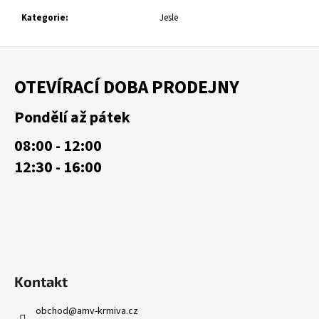
č
u
Kategorie
:
Jesle
j
e
Z
m
á
e
OTEVÍRACÍ DOBA PRODEJNY
p
a
Pondělí až pátek
t
08:00 - 12:00
í
12:30 - 16:00
Kontakt
obchod
@
amv-krmiva.cz