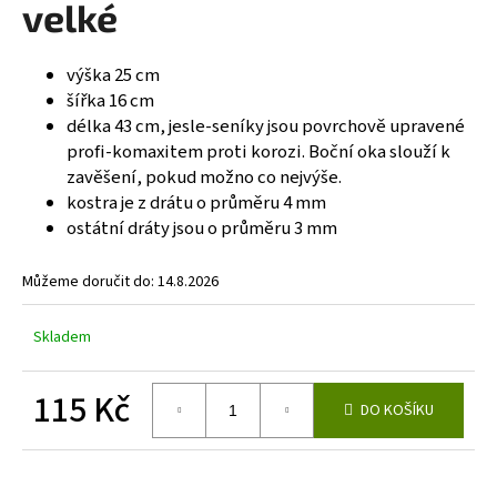
velké
a
j
výška 25 cm
í
šířka 16 cm
t
délka 43 cm, jesle-seníky jsou povrchově upravené
?
profi-komaxitem proti korozi. Boční oka slouží k
zavěšení, pokud možno co nejvýše.
kostra je z drátu o průměru 4 mm
ostátní dráty jsou o průměru 3 mm
HLEDAT
Můžeme doručit do:
14.8.2026
Skladem
D
o
115 Kč
p
DO KOŠÍKU
o
Měrná
r
cena:
u