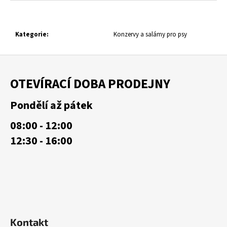
č
cena:
u
j
e
Kategorie
:
Konzervy a salámy pro psy
m
e
Z
á
OTEVÍRACÍ DOBA PRODEJNY
p
a
Pondělí až pátek
t
08:00 - 12:00
í
12:30 - 16:00
Kontakt