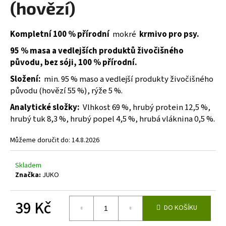
(hovězí)
a
j
Kompletní 100 % přírodní
mokré
krmivo pro psy.
í
95 % masa a vedlejších produktů živočišného
t
původu, bez sóji, 100 % přírodní.
?
Složení:
min. 95 % maso a vedlejší produkty živočišného
původu (hovězí 55 %), rýže 5 %.
Analytické složky:
Vlhkost 69 %, hrubý protein 12,5 %,
HLEDAT
hrubý tuk 8,3 %, hrubý popel 4,5 %, hrubá vláknina 0,5 %.
Můžeme doručit do:
14.8.2026
D
Skladem
o
Značka:
JUKO
p
o
39 Kč
r
DO KOŠÍKU
u
Měrná