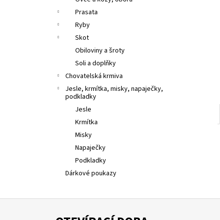
l
Prasata
Ryby
Skot
Obiloviny a šroty
Soli a doplňky
Chovatelská krmiva
Jesle, krmítka, misky, napaječky,
podkladky
Jesle
Krmítka
Misky
Napaječky
Podkladky
Dárkové poukazy
Z
á