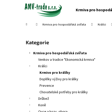
K
Přejít
na
o
Krmiva pro hospodá
obsah
Zpět
Zpět
š
do
do
í
Domů
Krmiva pro hospodářská zvířata
Králíci
obchodu
obchodu
k
P
o
Přeskočit
Kategorie
s
kategorie
t
Krmiva pro hospodářská zvířata
r
Venkov a tradice "Ekonomická krmiva"
a
Králíci
n
Krmivo pro králíky
n
Doplňky výživy pro králíky
í
Prevence
p
Chovatelské potřeby pro králíky
a
Drůbež
n
Koně
e
Ovce a kozy, obora