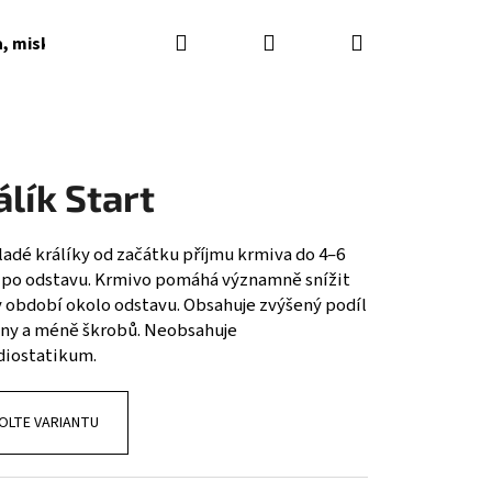
Hledat
Přihlášení
Nákupní
a, misky, napaječky, podkladky
Dárkové poukazy
košík
álík Start
adé králíky od začátku příjmu krmiva do 4–6
 po odstavu. Krmivo pomáhá významně snížit
v období okolo odstavu. Obsahuje zvýšený podíl
iny a méně škrobů. Neobsahuje
diostatikum.
OLTE VARIANTU