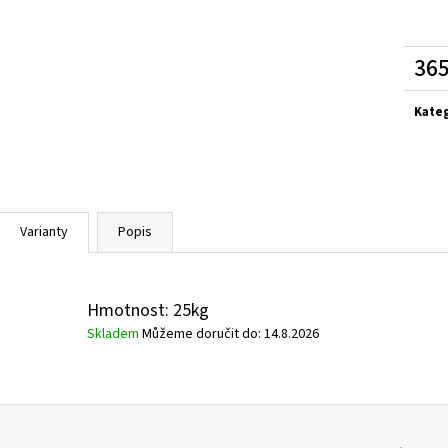
365
Měrn
cena:
Kate
Varianty
Popis
Hmotnost: 25kg
Skladem
Můžeme doručit do:
14.8.2026