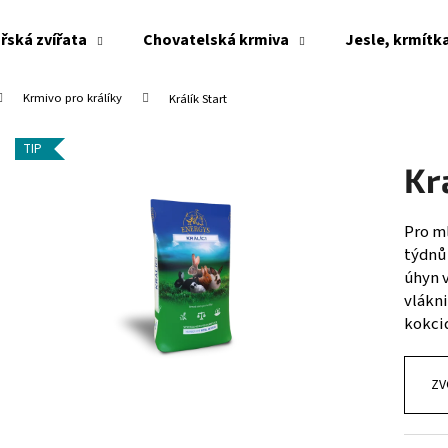
řská zvířata
Chovatelská krmiva
Jesle, krmítk
Krmivo pro králíky
Králík Start
Co potřebujete najít?
TIP
Kr
HLEDAT
Pro ml
týdnů
Doporučujeme
úhyn 
vlákn
kokci
ZV