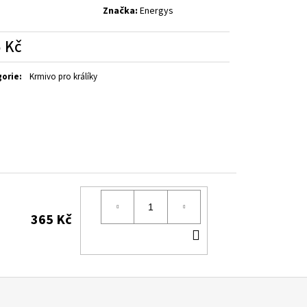
Značka:
Energys
 Kč
á
gorie
:
Krmivo pro králíky
365 Kč
DO
KOŠÍKU