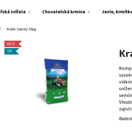
řská zvířata
Chovatelská krmiva
Jesle, krmítk
Králík Zakrslý 10kg
Co potřebujete najít?
AKCE
Kr
TIP
HLEDAT
Kompl
vysoko
Doporučujeme
vlákni
sníže
semínk
Vhodn
zajist
Balení