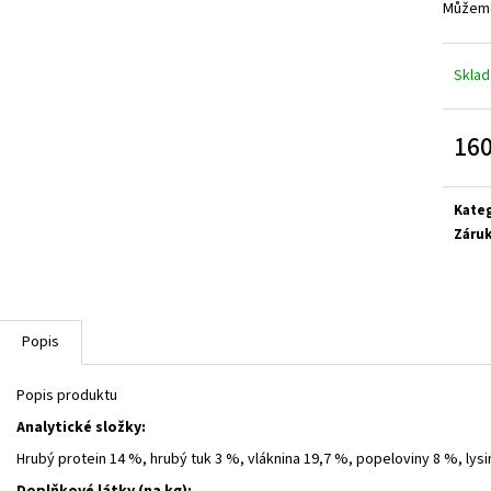
Můžeme
Skla
160
Měrn
cena:
Kate
Záru
Popis
Popis produktu
Analytické složky:
Hrubý protein 14 %, hrubý tuk 3 %, vláknina 19,7 %, popeloviny 8 %, lysi
Doplňkové látky (na kg):