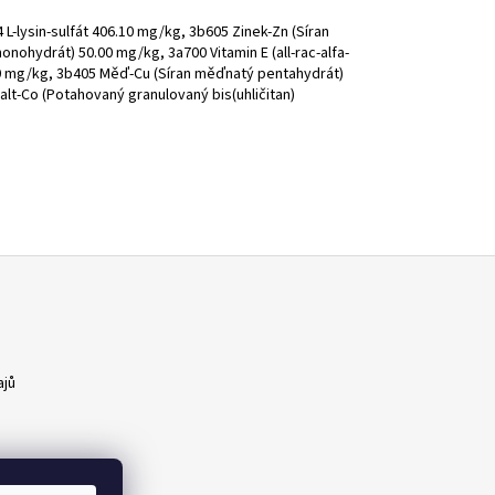
 L-lysin-sulfát 406.10 mg/kg, 3b605 Zinek-Zn (Síran
ohydrát) 50.00 mg/kg, 3a700 Vitamin E (all-rac-alfa-
0 mg/kg, 3b405 Měď-Cu (Síran měďnatý pentahydrát)
lt-Co (Potahovaný granulovaný bis(uhličitan)
ajů