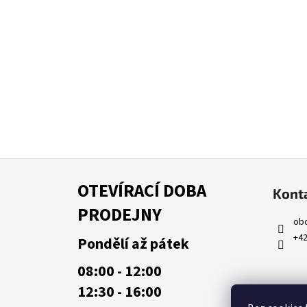
Z
á
OTEVÍRACÍ DOBA
Kont
p
PRODEJNY
a
ob
t
+42
Pondělí až pátek
í
08:00 - 12:00
12:30 - 16:00