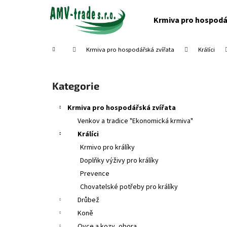
K
Přejít
na
o
Krmiva pro hospodá
obsah
Zpět
Zpět
š
do
do
í
Domů
Krmiva pro hospodářská zvířata
Králíci
obchodu
obchodu
k
P
o
Přeskočit
Kategorie
s
kategorie
t
Krmiva pro hospodářská zvířata
r
Venkov a tradice "Ekonomická krmiva"
a
Králíci
n
Krmivo pro králíky
n
Doplňky výživy pro králíky
í
Prevence
p
Chovatelské potřeby pro králíky
a
Drůbež
n
Koně
e
Ovce a kozy, obora