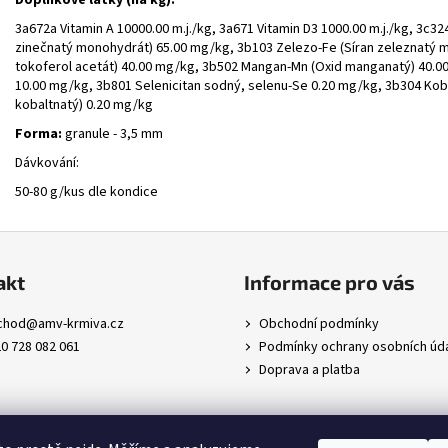
3a672a Vitamin A 10000.00 m.j./kg, 3a671 Vitamin D3 1000.00 m.j./kg, 3c324
zinečnatý monohydrát) 65.00 mg/kg, 3b103 Zelezo-Fe (Síran zeleznatý mon
tokoferol acetát) 40.00 mg/kg, 3b502 Mangan-Mn (Oxid manganatý) 40.0
10.00 mg/kg, 3b801 Selenicitan sodný, selenu-Se 0.20 mg/kg, 3b304 Koba
kobaltnatý) 0.20 mg/kg
Forma:
granule - 3,5 mm
Dávkování:
50-80 g/kus dle kondice
akt
Informace pro vás
chod
@
amv-krmiva.cz
Obchodní podmínky
0 728 082 061
Podmínky ochrany osobních úd
Doprava a platba