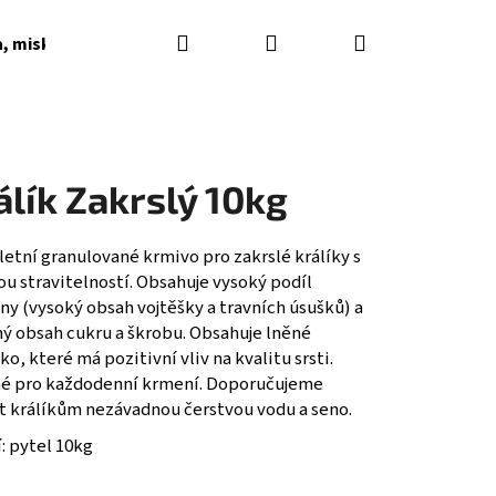
Hledat
Přihlášení
Nákupní
a, misky, napaječky, podkladky
Dárkové poukazy
košík
álík Zakrslý 10kg
etní granulované krmivo pro zakrslé králíky s
u stravitelností. Obsahuje vysoký podíl
ny (vysoký obsah vojtěšky a travních úsušků) a
ný obsah cukru a škrobu. Obsahuje lněné
o, které má pozitivní vliv na kvalitu srsti.
é pro každodenní krmení. Doporučujeme
it králíkům nezávadnou čerstvou vodu a seno.
: pytel 10kg