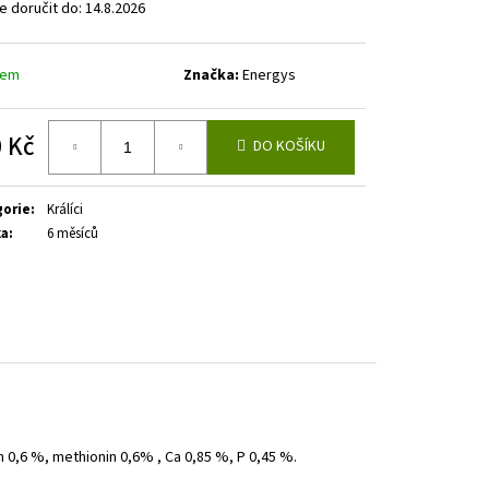
 doručit do:
14.8.2026
dem
Značka:
Energys
 Kč
DO KOŠÍKU
á
gorie
:
Králíci
ka
:
6 měsíců
n 0,6 %, methionin 0,6% , Ca 0,85 %, P 0,45 %.