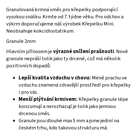
a
Granulovaná krmná směs pro křepelky podporující
j
vysokou snášku. Krmte od 7. týdne věku. Pro odchov a
í
výkrm doporučujeme náš výrobek Křepelku Mini.
Neobsahuje kokcidiostatikum.
t
?
Granule 2mm
Hlavním přínosem je
výrazné snížení prašnosti
. Nové
granule nepráší tolik jako ty drcené, což má několik
pozitivních dopadů:
HLEDAT
Lepší kvalita vzduchu v chovu:
Méně prachu ve
vzduchu znamená zdravější prostředí pro křepelky
i pro vás.
D
Menší plýtvání krmivem:
Křepelky granule lépe
o
konzumují a nerozhazují je tolik jako jemnou
p
drcenou směs.
o
Granule jsou dlouhé max 5 mm a jsme jediní na
r
českém trhu, kdo takovou strukturu má.
u