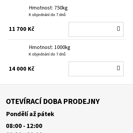
Hmotnost: 750kg
K objednání do 7 dnů
DO
11 700 Kč
KOŠ
Hmotnost: 1000kg
K objednání do 7 dnů
DO
14 000 Kč
KOŠ
Z
á
OTEVÍRACÍ DOBA PRODEJNY
p
a
Pondělí až pátek
t
08:00 - 12:00
í