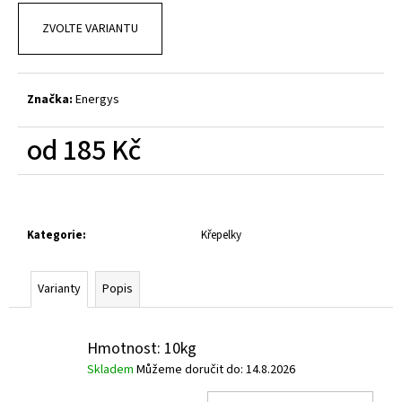
č
u
ZVOLTE VARIANTU
j
e
m
Značka:
Energys
e
od
185 Kč
Měrná
cena:
Kategorie
:
Křepelky
Varianty
Popis
Hmotnost: 10kg
Skladem
Můžeme doručit do:
14.8.2026