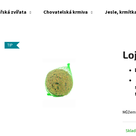
řská zvířata
Chovatelská krmiva
Jesle, krmítk
Co potřebujete najít?
TIP
Lo
HLEDAT
Doporučujeme
Můžeme
Skla