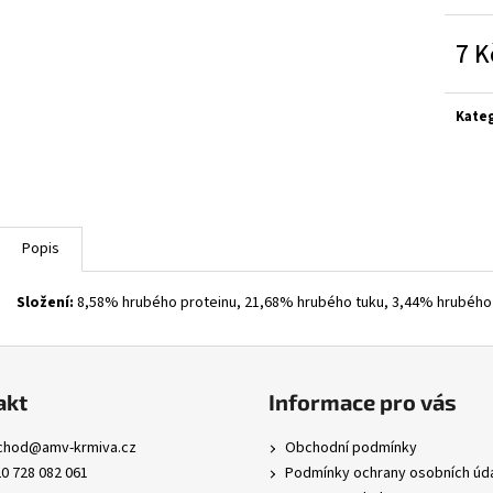
7 K
Měrn
cena:
Kate
Popis
Složení:
8,58% hrubého proteinu, 21,68% hrubého tuku, 3,44% hrubého
akt
Informace pro vás
chod
@
amv-krmiva.cz
Obchodní podmínky
0 728 082 061
Podmínky ochrany osobních úd