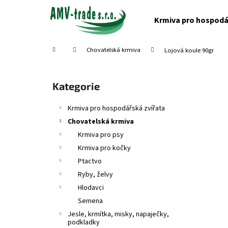
K
Přejít
na
o
Krmiva pro hospodá
obsah
Zpět
Zpět
š
do
do
í
Domů
Chovatelská krmiva
Lojová koule 90gr
obchodu
obchodu
k
P
o
Přeskočit
Kategorie
s
kategorie
t
Krmiva pro hospodářská zvířata
r
Chovatelská krmiva
a
Krmiva pro psy
n
Krmiva pro kočky
n
Ptactvo
í
Ryby, želvy
p
Hlodavci
a
Semena
n
Jesle, krmítka, misky, napaječky,
e
podkladky