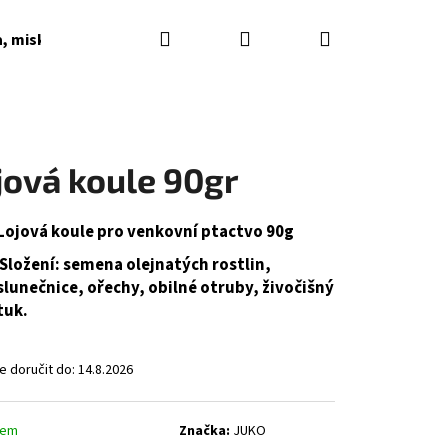
Hledat
Přihlášení
Nákupní
a, misky, napaječky, podkladky
Dárkové poukazy
košík
jová koule 90gr
Lojová koule pro venkovní ptactvo 90g
Složení: semena olejnatých rostlin,
slunečnice, ořechy, obilné otruby, živočišný
tuk.
 doručit do:
14.8.2026
dem
Značka:
JUKO