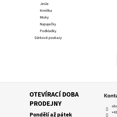
l
Jesle
Krmítka
Misky
Napaječky
Podkladky
Dárkové poukazy
Z
á
OTEVÍRACÍ DOBA
Kont
p
PRODEJNY
a
ob
t
+42
Pondělí až pátek