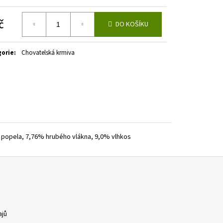
č
DO KOŠÍKU
á
gorie
:
Chovatelská krmiva
 popela, 7,76% hrubého vlákna, 9,0% vlhkos
ajů