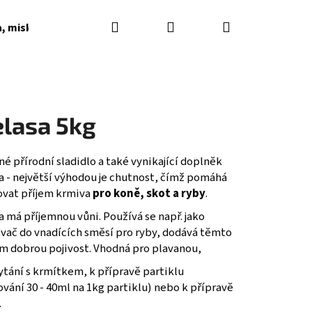
Hledat
Přihlášení
Nákupní
a, misky, napaječky, podkladky
Dárkové poukazy
košík
lasa 5kg
é přírodní sladidlo a také vynikající doplněk
a - největší výhodou je chutnost, čímž pomáhá
ovat příjem krmiva
pro koně, skot a ryby
.
 má příjemnou vůni. Používá se např. jako
ovač do vnadících směsí pro ryby, dodává těmto
m dobrou pojivost. Vhodná pro plavanou,
ytání s krmítkem, k přípravě partiklu
vání 30 - 40ml na 1kg partiklu) nebo k přípravě
.