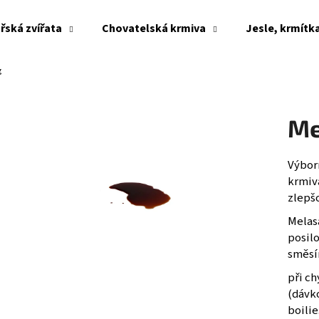
řská zvířata
Chovatelská krmiva
Jesle, krmítk
g
Co potřebujete najít?
Me
HLEDAT
Výborn
krmiv
Doporučujeme
zlepš
Melasa
posil
směsí
při ch
(dávko
boilie