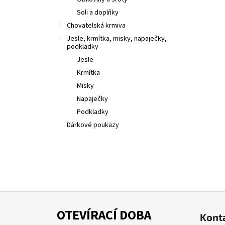
l
Soli a doplňky
Chovatelská krmiva
Jesle, krmítka, misky, napaječky,
podkladky
Jesle
Krmítka
Misky
Napaječky
Podkladky
Dárkové poukazy
Z
á
OTEVÍRACÍ DOBA
Kont
p