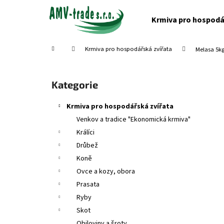
K
Přejít
na
o
Krmiva pro hospodá
obsah
Zpět
Zpět
š
do
do
í
Domů
Krmiva pro hospodářská zvířata
Melasa 5k
obchodu
obchodu
k
P
o
Přeskočit
Kategorie
s
kategorie
t
Krmiva pro hospodářská zvířata
r
Venkov a tradice "Ekonomická krmiva"
a
Králíci
n
Drůbež
n
Koně
í
Ovce a kozy, obora
p
Prasata
a
Ryby
n
Skot
e
Obiloviny a šroty