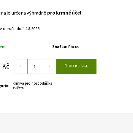
ina je určena výhradně
pro krmné účel
 doručit do:
14.8.2026
dem
Značka:
Bocus
 Kč
DO KOŠÍKU
á
Krmiva pro hospodářská
gorie
:
zvířata