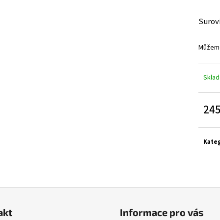
Surov
Můžeme
Skla
245
Měrn
cena:
Kate
akt
Informace pro vás