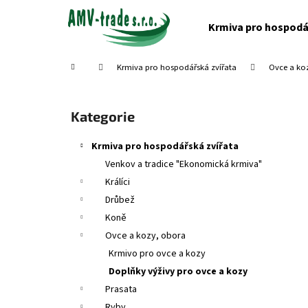
K
Přejít
na
o
Krmiva pro hospodá
obsah
Zpět
Zpět
š
do
do
í
Domů
Krmiva pro hospodářská zvířata
Ovce a ko
obchodu
obchodu
k
P
o
Přeskočit
Kategorie
s
kategorie
t
Krmiva pro hospodářská zvířata
r
Venkov a tradice "Ekonomická krmiva"
a
Králíci
n
Drůbež
n
Koně
í
Ovce a kozy, obora
p
Krmivo pro ovce a kozy
a
Doplňky výživy pro ovce a kozy
n
Prasata
e
Ryby