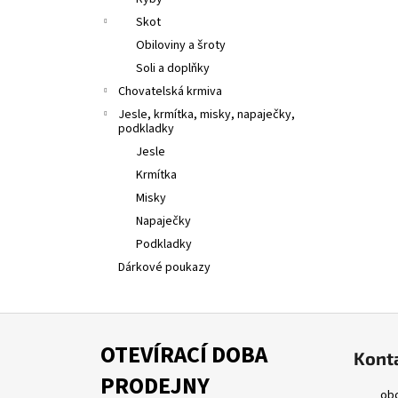
l
Skot
Obiloviny a šroty
Soli a doplňky
Chovatelská krmiva
Jesle, krmítka, misky, napaječky,
podkladky
Jesle
Krmítka
Misky
Napaječky
Podkladky
Dárkové poukazy
Z
á
OTEVÍRACÍ DOBA
Kont
p
PRODEJNY
a
ob