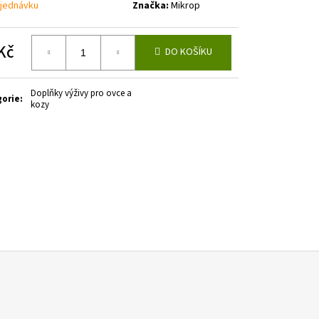
jednávku
Značka:
Mikrop
Kč
DO KOŠÍKU
á
Doplňky výživy pro ovce a
gorie
:
kozy