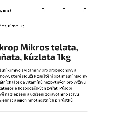
Hledat
Přihlášení
Nákupní
a, misky, napaječky, podkladky
Dárkové poukazy
hňata, kůzlata 1kg
košík
krop Mikros telata,
hňata, kůzlata 1kg
ální krmivo s vitaminy pro drobnochovy a
ovy, které slouží k zajištění optimální hladiny
álních látek a vitamínů nezbytných pro výživu
kategorie hospodářských zvířat. Působí
vě na zlepšení a udržení zdravotního stavu
a jehňat a jejich hmotnostních přírůstků.