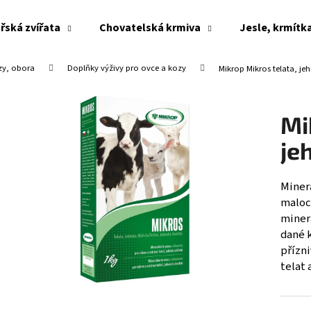
řská zvířata
Chovatelská krmiva
Jesle, krmítk
zy, obora
Doplňky výživy pro ovce a kozy
Mikrop Mikros telata, je
Co potřebujete najít?
Mi
HLEDAT
je
Miner
Doporučujeme
maloch
miner
dané 
přízni
telat 