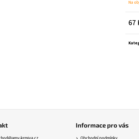
Na ob
67 
Měrn
cena:
Kate
akt
Informace pro vás
chod
@
amv-krmiva.cz
Obchodní podmínky