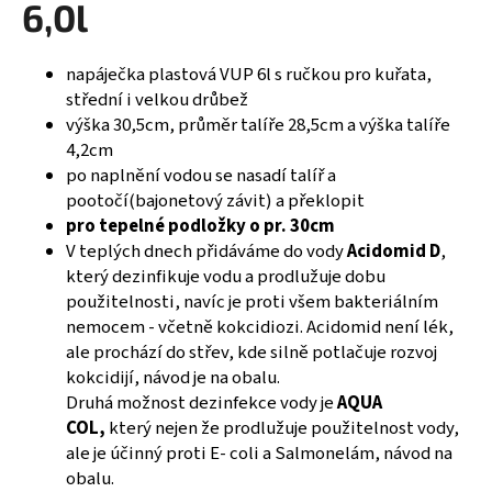
6,0l
a
j
napáječka plastová VUP 6l s ručkou pro kuřata,
í
střední i velkou drůbež
t
výška 30,5cm, průměr talíře 28,5cm a výška talíře
?
4,2cm
po naplnění vodou se nasadí talíř a
pootočí(bajonetový závit) a překlopit
pro tepelné podložky o pr. 30cm
V teplých dnech přidáváme do vody
Acidomid D
,
HLEDAT
který dezinfikuje vodu a prodlužuje dobu
použitelnosti, navíc je proti všem bakteriálním
nemocem - včetně kokcidiozi. Acidomid není lék,
D
ale prochází do střev, kde silně potlačuje rozvoj
o
kokcidijí, návod je na obalu.
p
Druhá možnost dezinfekce vody je
AQUA
o
COL,
který nejen že prodlužuje použitelnost vody,
r
ale je účinný proti E- coli a Salmonelám, návod na
u
obalu.