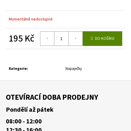
č
u
j
Momentálně nedostupné
e
m
e
195 Kč
DO KOŠÍKU
Měrná
cena:
Kategorie
:
Napaječky
Z
á
OTEVÍRACÍ DOBA PRODEJNY
p
a
Pondělí až pátek
t
08:00 - 12:00
í
12:30 - 16:00