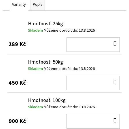
č
Varianty
Popis
u
j
e
Hmotnost: 25kg
m
Skladem
Můžeme doručit do:
13.8.2026
e
DO
289 Kč
KOŠ
Hmotnost: 50kg
Skladem
Můžeme doručit do:
13.8.2026
DO
450 Kč
KOŠ
Hmotnost: 100kg
Skladem
Můžeme doručit do:
13.8.2026
DO
900 Kč
KOŠ