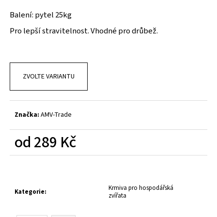
a
Balení: pytel 25kg
j
Pro lepší stravitelnost. Vhodné pro drůbež.
í
t
?
ZVOLTE VARIANTU
HLEDAT
Značka:
AMV-Trade
od
289 Kč
D
Měrná
cena:
o
p
o
Krmiva pro hospodářská
Kategorie
:
zvířata
r
u