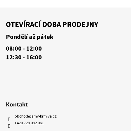
Z
á
OTEVÍRACÍ DOBA PRODEJNY
p
a
Pondělí až pátek
t
08:00 - 12:00
í
12:30 - 16:00
Kontakt
obchod
@
amv-krmiva.cz
+420 728 082 061