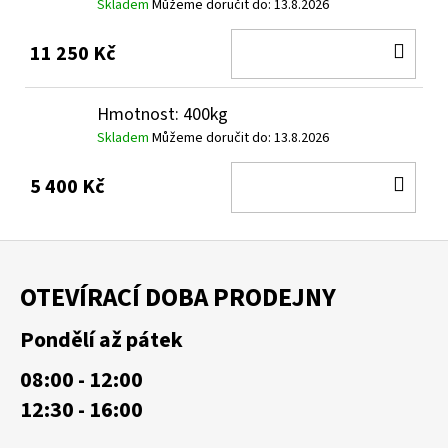
Skladem
Můžeme doručit do:
13.8.2026
DO
11 250 Kč
KOŠ
Hmotnost: 400kg
Skladem
Můžeme doručit do:
13.8.2026
DO
5 400 Kč
KOŠ
Z
á
OTEVÍRACÍ DOBA PRODEJNY
p
a
Pondělí až pátek
t
08:00 - 12:00
í
12:30 - 16:00