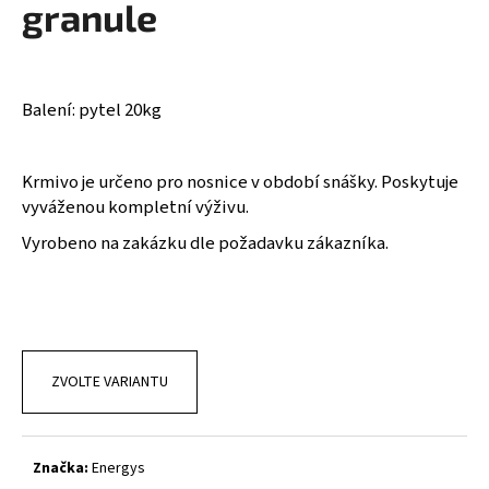
granule
a
j
í
Balení: pytel 20kg
t
?
Krmivo je určeno pro nosnice v období snášky. Poskytuje
vyváženou kompletní výživu.
Vyrobeno na zakázku dle požadavku zákazníka.
HLEDAT
D
o
ZVOLTE VARIANTU
p
o
r
u
Značka:
Energys