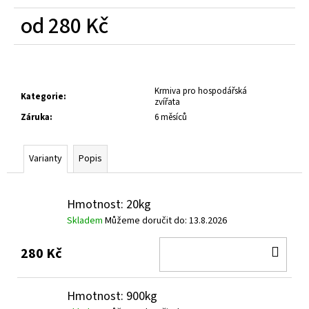
č
u
od
280 Kč
j
Měrná
e
cena:
m
e
Krmiva pro hospodářská
Kategorie
:
zvířata
Záruka
:
6 měsíců
Varianty
Popis
Hmotnost: 20kg
Skladem
Můžeme doručit do:
13.8.2026
DO
280 Kč
KOŠ
Hmotnost: 900kg