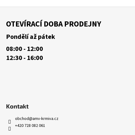
č
u
Z
j
á
e
OTEVÍRACÍ DOBA PRODEJNY
p
m
a
e
Pondělí až pátek
t
08:00 - 12:00
í
12:30 - 16:00
Kontakt
obchod
@
amv-krmiva.cz
+420 728 082 061