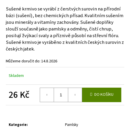
a
Sušené krmivo se vyrábí z čerstvých surovin na přírodní
j
bázi (sušení), bez chemických přísad. Kvalitním sušením
í
jsou minerály a vitamíny zachovány. Sušené doplňky
slouží současně jako pamlsky a odměny, čistí chrup,
t
posilují žvýkací svaly a příznivě působí na střevní flóru.
?
Sušené krmivo je vyráběno z kvalitních českých surovin z
českých jatek.
Můžeme doručit do:
14.8.2026
HLEDAT
Skladem
26 Kč
D
DO KOŠÍKU
o
Měrná
p
cena:
o
r
u
Kategorie
:
Pamlsky