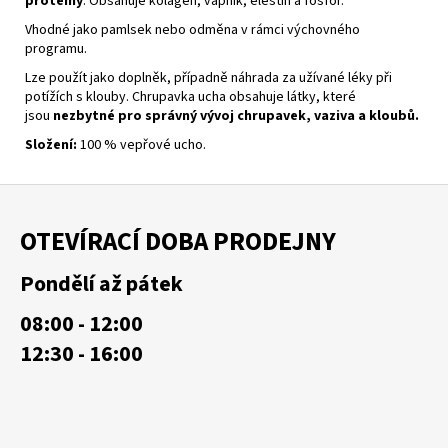
proteiny
. Obsahuje kolagen, vápník, elestin a fosfor.
č
u
Vhodné jako pamlsek nebo odměna v rámci výchovného
j
programu.
e
Lze použít jako doplněk, případně náhrada za užívané léky při
m
potížích s klouby. Chrupavka ucha obsahuje látky, které
e
jsou
nezbytné pro správný vývoj chrupavek, vaziva a kloubů.
Složení:
100 % vepřové ucho.
Z
á
OTEVÍRACÍ DOBA PRODEJNY
p
a
Pondělí až pátek
t
08:00 - 12:00
í
12:30 - 16:00