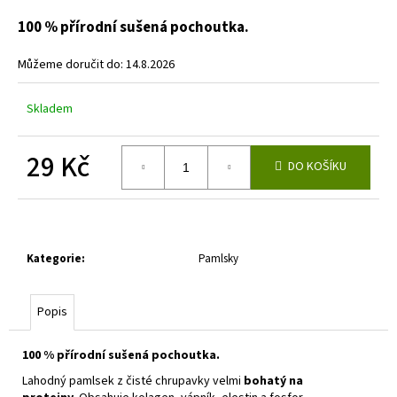
a
100 % přírodní sušená pochoutka.
j
Můžeme doručit do:
14.8.2026
í
t
Skladem
?
29 Kč
DO KOŠÍKU
Měrná
cena:
HLEDAT
Kategorie
:
Pamlsky
D
o
Popis
p
o
100 % přírodní sušená pochoutka.
r
u
Lahodný pamlsek z čisté chrupavky velmi
bohatý na