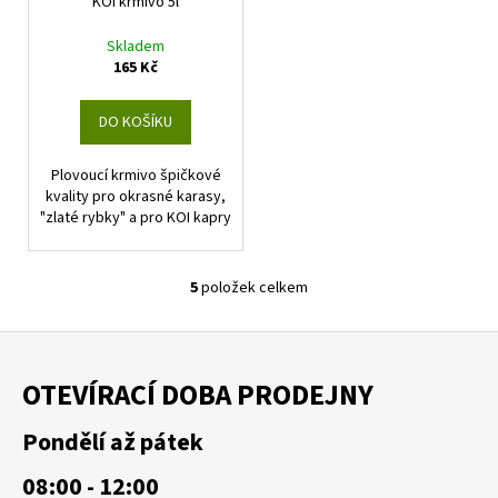
KOI krmivo 5l
Skladem
165 Kč
DO KOŠÍKU
Plovoucí krmivo špičkové
kvality pro okrasné karasy,
"zlaté rybky" a pro KOI kapry
5
položek celkem
O
v
Z
l
á
á
OTEVÍRACÍ DOBA PRODEJNY
d
p
a
a
Pondělí až pátek
c
t
í
08:00 - 12:00
í
p