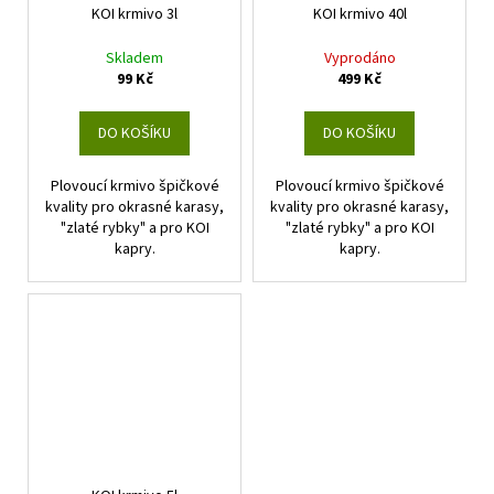
č
KOI krmivo 3l
KOI krmivo 40l
u
j
Skladem
Vyprodáno
e
99 Kč
499 Kč
m
e
DO KOŠÍKU
DO KOŠÍKU
Plovoucí krmivo špičkové
Plovoucí krmivo špičkové
kvality pro okrasné karasy,
kvality pro okrasné karasy,
"zlaté rybky" a pro KOI
"zlaté rybky" a pro KOI
kapry.
kapry.