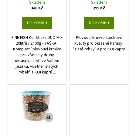
Skladem
Skladem
t
u
a
345 Kč
299 Kč
ů
k
j
t
í
DO KOŠÍKU
DO KOŠÍKU
ů
t
FINE FISH Koi Sticks DUO MIX
Plovoucí krmivo špičkové
?
20litrů / 2400g - TAŠKA
kvality pro okrasné karasy,
Kompletní plovoucí krmivo
"zlaté rybky" a pro KOI kapry
pro všechny druhy
okrasných ryb ve Vašem
jezírku, včetně "zlatých
HLEDAT
rybek" a KOI kaprů....
D
o
p
o
r
u