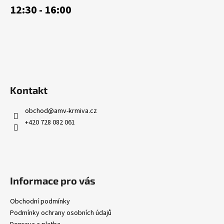
12:30 - 16:00
r
v
k
y
v
ý
p
i
Kontakt
s
u
obchod
@
amv-krmiva.cz
+420 728 082 061
Informace pro vás
Obchodní podmínky
Podmínky ochrany osobních údajů