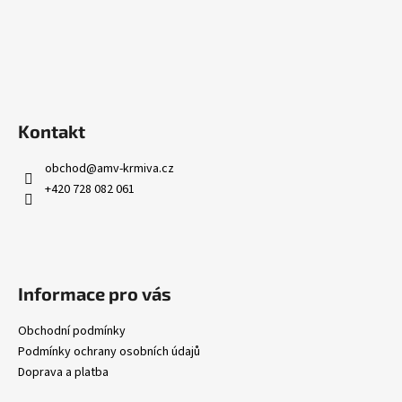
č
v
u
k
j
y
e
v
m
ý
e
p
i
Kontakt
s
u
obchod
@
amv-krmiva.cz
+420 728 082 061
Informace pro vás
Obchodní podmínky
Podmínky ochrany osobních údajů
Doprava a platba