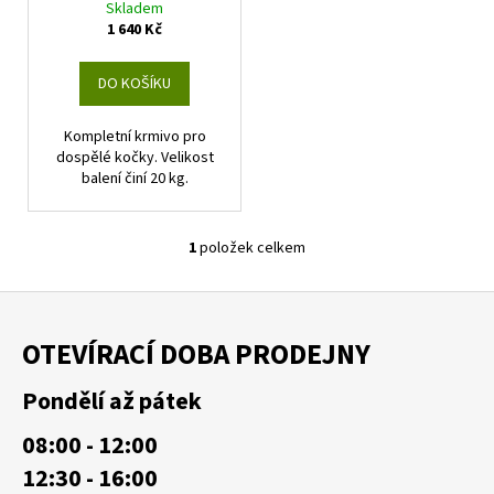
Skladem
t
u
a
1 640 Kč
ů
k
j
t
í
DO KOŠÍKU
ů
t
Kompletní krmivo pro
?
dospělé kočky. Velikost
balení činí 20 kg.
1
položek celkem
HLEDAT
O
v
Z
l
á
á
OTEVÍRACÍ DOBA PRODEJNY
D
d
p
o
a
a
Pondělí až pátek
p
c
t
o
í
08:00 - 12:00
í
r
p
u
12:30 - 16:00
r