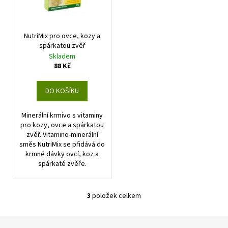
č
u
j
e
NutriMix pro ovce, kozy a
m
spárkatou zvěř
e
Skladem
88 Kč
DO KOŠÍKU
Minerální krmivo s vitaminy
pro kozy, ovce a spárkatou
zvěř. Vitamino-minerální
směs NutriMix se přidává do
krmné dávky ovcí, koz a
spárkaté zvěře.
3
položek celkem
O
v
Z
l