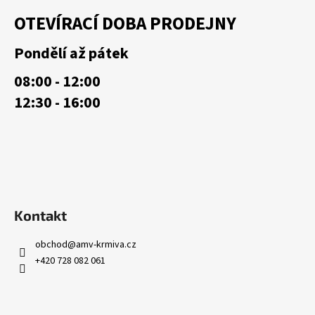
á
á
OTEVÍRACÍ DOBA PRODEJNY
d
p
a
a
Pondělí až pátek
c
t
í
08:00 - 12:00
í
p
12:30 - 16:00
r
v
k
y
v
ý
p
i
Kontakt
s
u
obchod
@
amv-krmiva.cz
+420 728 082 061