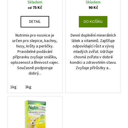
Skladem
Skladem
t
u
a
75 Kč
90 Kč
od
ů
k
j
t
í
DETAIL
DO KOŠÍKU
ů
t
Nutrimix pro nosnice je
Denní doplnění minerálních
?
určen pro slepice, kachny,
látek a vitaminů. Zajišťuje
husy, krůty a perličky.
odpovídající růst a vývoj
Pravidelné podávání
mladých zvířat. Udržuje
přípravku zvyšuje snášku,
chovná zvířata v dobré
oplozenost a líhnivost vajec.
kondici a zdravotním stavu.
HLEDAT
Současně podporuje
Zvyšuje přírůstky a...
dobrý...
1kg
3kg
D
o
p
o
r
u