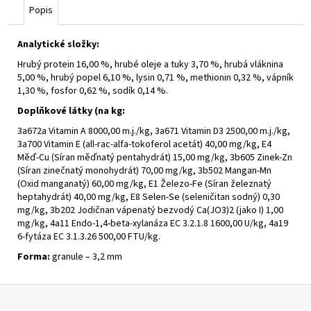
č
Popis
u
j
Analytické složky:
e
m
Hrubý protein 16,00 %, hrubé oleje a tuky 3,70 %, hrubá vláknina
e
5,00 %, hrubý popel 6,10 %, lysin 0,71 %, methionin 0,32 %, vápník
1,30 %, fosfor 0,62 %, sodík 0,14 %.
Doplňkové látky (na kg:
3a672a Vitamin A 8000,00 m.j./kg, 3a671 Vitamin D3 2500,00 m.j./kg,
3a700 Vitamin E (all-rac-alfa-tokoferol acetát) 40,00 mg/kg, E4
Měď-Cu (Síran měďnatý pentahydrát) 15,00 mg/kg, 3b605 Zinek-Zn
(Síran zinečnatý monohydrát) 70,00 mg/kg, 3b502 Mangan-Mn
(Oxid manganatý) 60,00 mg/kg, E1 Železo-Fe (Síran železnatý
heptahydrát) 40,00 mg/kg, E8 Selen-Se (seleničitan sodný) 0,30
mg/kg, 3b202 Jodičnan vápenatý bezvodý Ca(JO3)2 (jako I) 1,00
mg/kg, 4a11 Endo-1,4-beta-xylanáza EC 3.2.1.8 1600,00 U/kg, 4a19
6-fytáza EC 3.1.3.26 500,00 FTU/kg.
Forma:
granule – 3,2 mm
Z
á