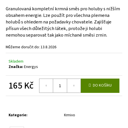
a
Granulovaná kompletní krmná směs pro holuby s nižším
j
obsahem energie. Lze použít pro všechna plemena
í
holubů s ohledem na požadavky chovatele. Zajišťuje
přísun všech důležitých látek, protože ji holubi
t
nemohou separovat tak jako míchané směsi zrnin.
?
Můžeme doručit do:
13.8.2026
Skladem
HLEDAT
Značka:
Energys
165 Kč
DO KOŠÍKU
D
Měrná
o
cena:
p
o
Kategorie
:
Krmivo
r
u