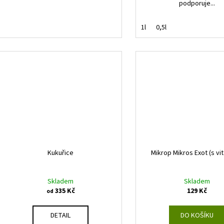
podporuje...
1l
0,5l
Kukuřice
Mikrop Mikros Exot (s vi
Skladem
Skladem
335 Kč
129 Kč
od
DETAIL
DO KOŠÍKU