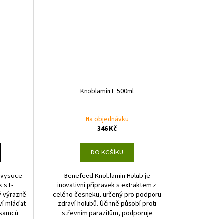
Knoblamin E 500ml
Na objednávku
346 Kč
DO KOŠÍKU
e vysoce
Benefeed Knoblamin Holub je
 s L-
inovativní přípravek s extraktem z
ý výrazně
celého česneku, určený pro podporu
ví mláďat
zdraví holubů. Účinně působí proti
 samců
střevním parazitům, podporuje