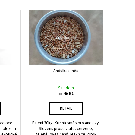
Andulka směs
Skladem
40 Kč
od
DETAIL
 vysoce
Balení 30kg. Krmná směs pro andulky.
komplexem
Složení: proso žluté, červené,
o exotické
zelené, oves nahý, lesknice, čirok