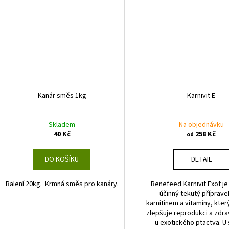
Kanár směs 1kg
Karnivit E
Skladem
Na objednávku
40 Kč
258 Kč
od
DO KOŠÍKU
DETAIL
Balení 20kg. Krmná směs pro kanáry.
Benefeed Karnivit Exot j
účinný tekutý přípravek
karnitinem a vitamíny, kter
zlepšuje reprodukci a zdra
u exotického ptactva. U