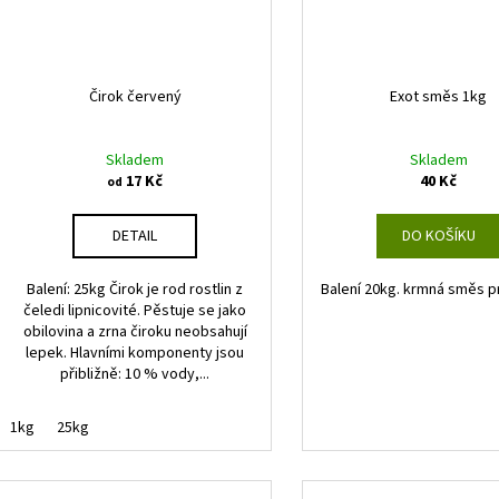
Čirok červený
Exot směs 1kg
Skladem
Skladem
17 Kč
40 Kč
od
DETAIL
DO KOŠÍKU
Balení: 25kg Čirok je rod rostlin z
Balení 20kg. krmná směs p
čeledi lipnicovité. Pěstuje se jako
obilovina a zrna čiroku neobsahují
lepek. Hlavními komponenty jsou
přibližně: 10 % vody,...
1kg
25kg