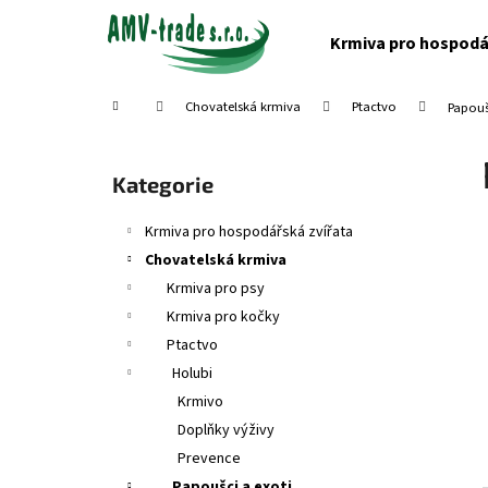
K
Přejít
na
o
Krmiva pro hospodá
obsah
Zpět
Zpět
š
do
do
í
Domů
Chovatelská krmiva
Ptactvo
Papouš
obchodu
obchodu
k
P
o
Přeskočit
Kategorie
s
kategorie
t
Krmiva pro hospodářská zvířata
r
Chovatelská krmiva
a
Krmiva pro psy
n
Krmiva pro kočky
n
Ptactvo
í
Holubi
p
Krmivo
a
Doplňky výživy
n
Prevence
e
Papoušci a exoti