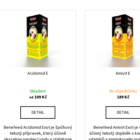
e
V
n
ý
í
p
p
i
r
s
o
p
d
r
u
o
k
d
Acidomid E
Amivit E
t
u
ů
k
Skladem
Na objednávku
109 Kč
189 Kč
t
od
ů
DETAIL
DETAIL
Benefeed Acidomid Exot je špičkový
Benefeed Amivit Exot je
tekutý přípravek, který účinně
účinný tekutý doplněk s 
okyseluje napájecí vodu a stabilizuje
vitamínů a aminokyselin pr