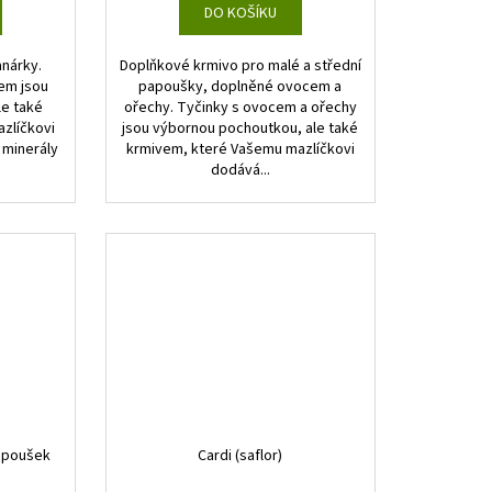
DO KOŠÍKU
anárky.
Doplňkové krmivo pro malé a střední
dem jsou
papoušky, doplněné ovocem a
le také
ořechy. Tyčinky s ovocem a ořechy
zlíčkovi
jsou výbornou pochoutkou, ale také
 minerály
krmivem, které Vašemu mazlíčkovi
dodává...
papoušek
Cardi (saflor)