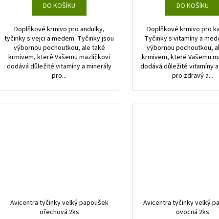
DO KOŠÍKU
DO KOŠÍKU
Doplňkové krmivo pro andulky,
Doplňkové krmivo pro k
tyčinky s vejci a medem. Tyčinky jsou
Tyčinky s vitamíny a me
výbornou pochoutkou, ale také
výbornou pochoutkou, a
krmivem, které Vašemu mazlíčkovi
krmivem, které Vašemu ma
dodává důležité vitamíny a minerály
dodává důležité vitamíny a
pro...
pro zdravý a...
Avicentra tyčinky velký papoušek
Avicentra tyčinky velký 
ořechová 2ks
ovocná 2ks