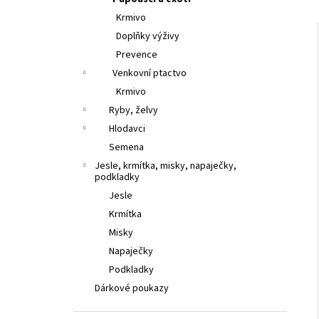
l
Krmivo
Doplňky výživy
Prevence
Venkovní ptactvo
Krmivo
Ryby, želvy
Hlodavci
Semena
Jesle, krmítka, misky, napaječky,
podkladky
Jesle
Krmítka
Misky
Napaječky
Podkladky
Dárkové poukazy