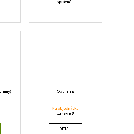
správné...
taminy)
Optimin E
Na objednávku
109 Kč
od
DETAIL