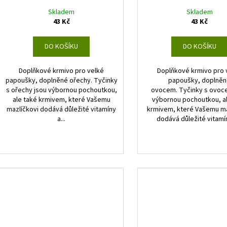
Skladem
Skladem
43 Kč
43 Kč
DO KOŠÍKU
DO KOŠÍKU
Doplňkové krmivo pro velké
Doplňkové krmivo pro 
papoušky, doplněné ořechy. Tyčinky
papoušky, doplně
s ořechy jsou výbornou pochoutkou,
ovocem. Tyčinky s ovoc
ale také krmivem, které Vašemu
výbornou pochoutkou, a
mazlíčkovi dodává důležité vitamíny
krmivem, které Vašemu ma
a...
dodává důležité vitamín