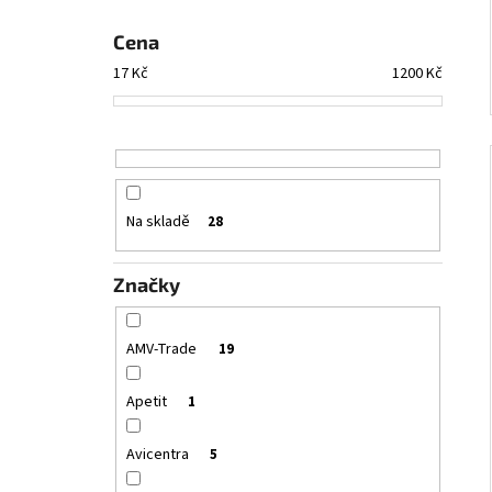
Cena
17
Kč
1200
Kč
Na skladě
28
Značky
AMV-Trade
19
Apetit
1
Avicentra
5