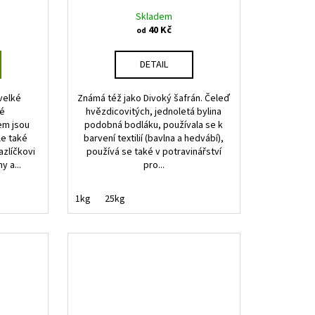
Skladem
40 Kč
od
DETAIL
velké
Známá též jako Divoký šafrán. Čeleď
né
hvězdicovitých, jednoletá bylina
em jsou
podobná bodláku, používala se k
le také
barvení textilií (bavlna a hedvábí),
zlíčkovi
používá se také v potravinářství
y a...
pro...
1kg
25kg