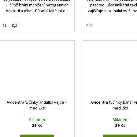
ji, čímž brání množení patogenních
ptactvo. Díky unikátní tec
bakterií a plísní. Působí také jako...
zajišťuje maximální vstřeba
1l
0,5l
0,5l
Avicentra tyčinky andulka vejce +
Avicentra tyčinky kanár v
med 2ks
med 2ks
Skladem
Skladem
39 Kč
39 Kč