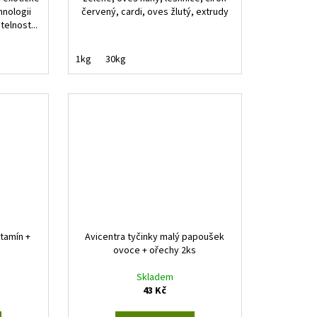
hnologii
červený, cardi, oves žlutý, extrudy
telnost...
1kg
30kg
itamín +
Avicentra tyčinky malý papoušek
ovoce + ořechy 2ks
Skladem
43 Kč