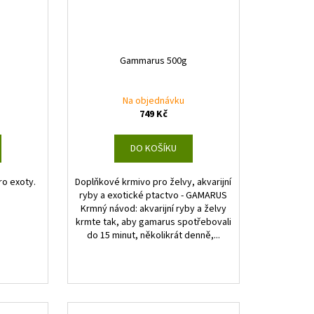
Gammarus 500g
Na objednávku
749 Kč
DO KOŠÍKU
ro exoty.
Doplňkové krmivo pro želvy, akvarijní
ryby a exotické ptactvo - GAMARUS
Krmný návod: akvarijní ryby a želvy
krmte tak, aby gamarus spotřebovali
do 15 minut, několikrát denně,...