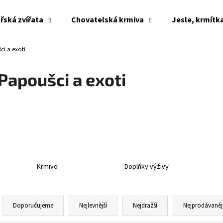
řská zvířata
Chovatelská krmiva
Jesle, krmítk
ci a exoti
Co potřebujete najít?
Papoušci a exoti
HLEDAT
Doporučujeme
Krmivo
Doplňky výživy
Ř
a
Doporučujeme
Nejlevnější
Nejdražší
Nejprodávaněj
z