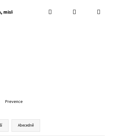
Hledat
Přihlášení
Nákupní
a, misky, napaječky, podkladky
Dárkové poukazy
košík
Prevence
ší
Abecedně