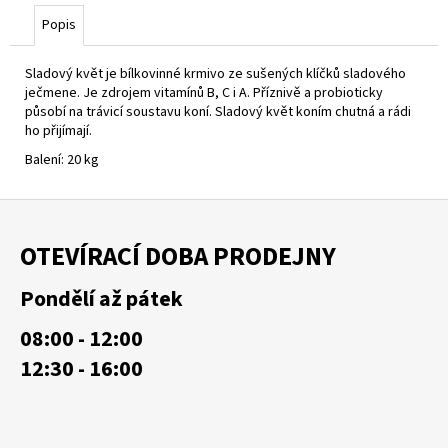
č
u
Popis
j
e
Sladový květ je bílkovinné krmivo ze sušených klíčků sladového
m
ječmene. Je zdrojem vitamínů B, C i A. Příznivě a probioticky
e
působí na trávicí soustavu koní. Sladový květ koním chutná a rádi
ho přijímají.
Balení: 20 kg
Z
á
OTEVÍRACÍ DOBA PRODEJNY
p
a
Pondělí až pátek
t
08:00 - 12:00
í
12:30 - 16:00