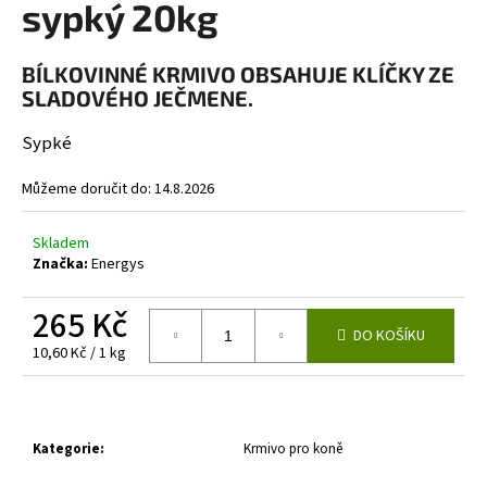
sypký 20kg
a
j
BÍLKOVINNÉ KRMIVO OBSAHUJE KLÍČKY ZE
í
SLADOVÉHO JEČMENE.
t
?
Sypké
Můžeme doručit do:
14.8.2026
Skladem
HLEDAT
Značka:
Energys
265 Kč
DO KOŠÍKU
D
Měrná
10,60 Kč / 1 kg
o
cena:
p
o
r
Kategorie
:
Krmivo pro koně
u