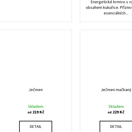
Energetické krmivo s 
obsahem kukuřice. Přízni
esenciálních...
Ječmen
Ječmen mačkaný
Skladem
Skladem
219 Kč
229 Kč
od
od
DETAIL
DETAIL