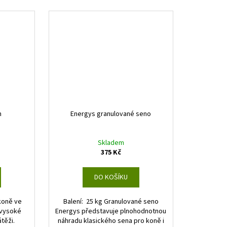
m
Energys granulované seno
Skladem
375 Kč
DO KOŠÍKU
koně ve
Balení: 25 kg Granulované seno
 vysoké
Energys představuje plnohodnotnou
těži.
náhradu klasického sena pro koně i