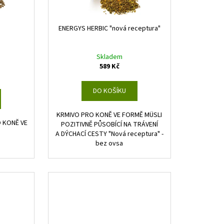
ENERGYS HERBIC "nová receptura"
Skladem
589 Kč
DO KOŠÍKU
KRMIVO PRO KONĚ VE FORMĚ MÜSLI
 KONĚ VE
POZITIVNĚ PŮSOBÍCÍ NA TRÁVENÍ
A DÝCHACÍ CESTY "Nová receptura" -
bez ovsa