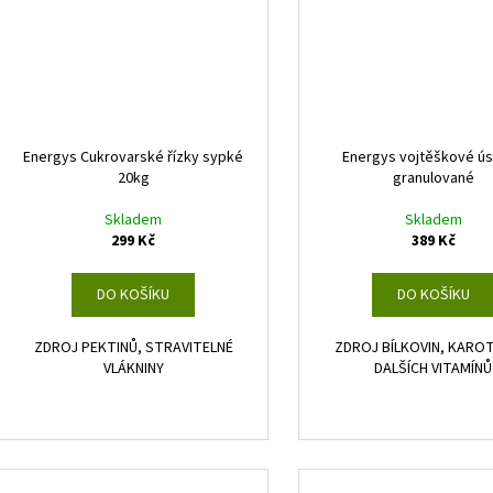
Energys Cukrovarské řízky sypké
Energys vojtěškové ú
20kg
granulované
Skladem
Skladem
299 Kč
389 Kč
DO KOŠÍKU
DO KOŠÍKU
ZDROJ PEKTINŮ, STRAVITELNÉ
ZDROJ BÍLKOVIN, KARO
VLÁKNINY
DALŠÍCH VITAMÍNŮ