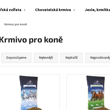
řská zvířata
Chovatelská krmiva
Jesle, krmítk
Krmivo pro koně
Co potřebujete najít?
Krmivo pro koně
HLEDAT
Ř
a
Doporučujeme
Nejlevnější
Nejdražší
Nejprodávaněj
z
Doporučujeme
e
V
n
ý
í
p
p
i
r
s
o
p
d