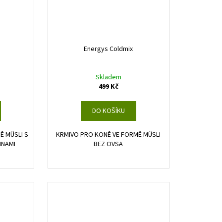
Energys Coldmix
Skladem
499 Kč
DO KOŠÍKU
Ě MÜSLI S
KRMIVO PRO KONĚ VE FORMĚ MÜSLI
INAMI
BEZ OVSA