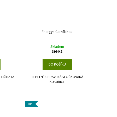
Energys Cornflakes
Skladem
399 Kč
DO KOŠÍKU
 HŘÍBATA
TEPELNĚ UPRAVENÁ VLOČKOVANÁ
KUKUŘICE
TIP