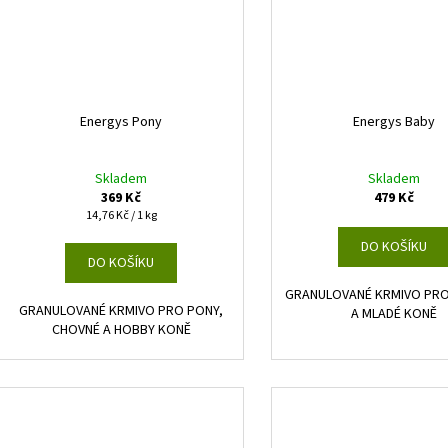
Energys Pony
Energys Baby
Skladem
Skladem
369 Kč
479 Kč
Měrná
14,76 Kč / 1 kg
cena:
DO KOŠÍKU
DO KOŠÍKU
GRANULOVANÉ KRMIVO PRO
GRANULOVANÉ KRMIVO PRO PONY,
A MLADÉ KONĚ
CHOVNÉ A HOBBY KONĚ