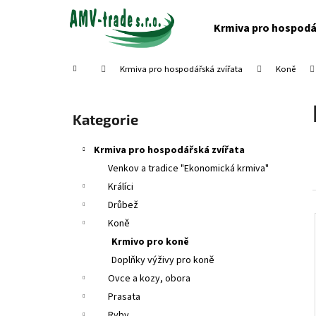
K
Přejít
na
o
Krmiva pro hospodá
obsah
Zpět
Zpět
š
do
do
í
Domů
Krmiva pro hospodářská zvířata
Koně
obchodu
obchodu
k
P
o
Přeskočit
Kategorie
s
kategorie
t
Krmiva pro hospodářská zvířata
r
Venkov a tradice "Ekonomická krmiva"
a
Králíci
n
Drůbež
n
Koně
í
Krmivo pro koně
p
Doplňky výživy pro koně
a
Ovce a kozy, obora
n
Prasata
e
Ryby