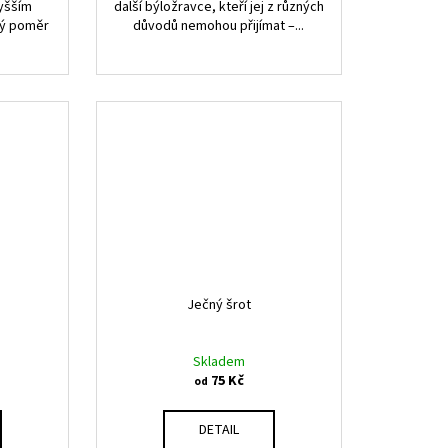
vyšším
další býložravce, kteří jej z různých
vý poměr
důvodů nemohou přijímat –...
Ječný šrot
Skladem
75 Kč
od
DETAIL