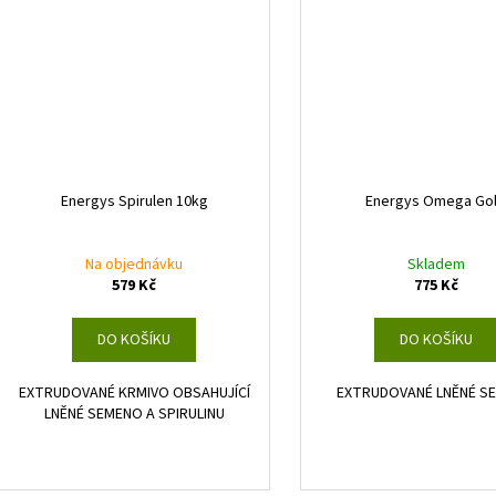
Energys Spirulen 10kg
Energys Omega Go
Na objednávku
Skladem
579 Kč
775 Kč
DO KOŠÍKU
DO KOŠÍKU
EXTRUDOVANÉ KRMIVO OBSAHUJÍCÍ
EXTRUDOVANÉ LNĚNÉ S
LNĚNÉ SEMENO A SPIRULINU