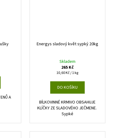
sušky
Energys sladový květ sypký 20kg
Skladem
265 Kč
Měrná
10,60 Kč / 1 kg
cena:
DO KOŠÍKU
TENŮ A
BÍLKOVINNÉ KRMIVO OBSAHUJE
KLÍČKY ZE SLADOVÉHO JEČMENE.
Sypké