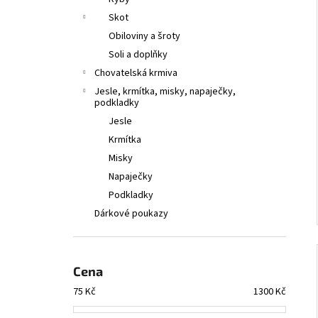
l
Skot
Obiloviny a šroty
Soli a doplňky
Chovatelská krmiva
Jesle, krmítka, misky, napaječky,
podkladky
Jesle
Krmítka
Misky
Napaječky
Podkladky
Dárkové poukazy
Cena
75
Kč
1300
Kč