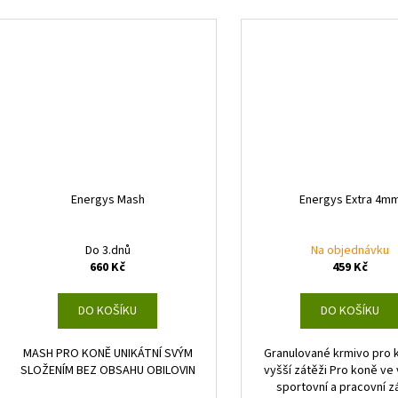
Energys Mash
Energys Extra 4m
Do 3.dnů
Na objednávku
660 Kč
459 Kč
DO KOŠÍKU
DO KOŠÍKU
MASH PRO KONĚ UNIKÁTNÍ SVÝM
Granulované krmivo pro 
SLOŽENÍM BEZ OBSAHU OBILOVIN
vyšší zátěži Pro koně ve
sportovní a pracovní zá