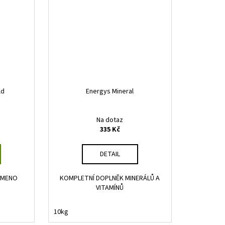
ld
Energys Mineral
Na dotaz
335 Kč
DETAIL
EMENO
KOMPLETNÍ DOPLNĚK MINERÁLŮ A
VITAMÍNŮ
10kg