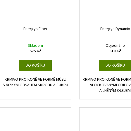
Energys Fiber
Energys Dynamix
Skladem
Objednáno
575 Kč
519 Kč
DO KOŠÍKU
DO KOŠÍKU
KRMIVO PRO KONĚ VE FORMĚ MÜSLI
KRMIVO PRO KONĚ VE FORM
S NÍZKÝM OBSAHEM ŠKROBU A CUKRU
VLOČKOVANÝMI OBILOV
A LNĚNÝM OLEJEM