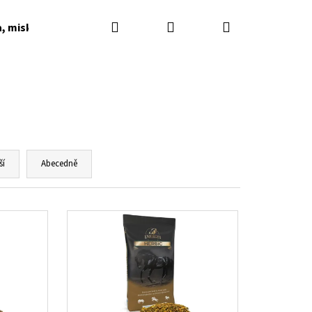
Hledat
Přihlášení
Nákupní
a, misky, napaječky, podkladky
Dárkové poukazy
košík
ší
Abecedně