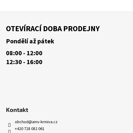
č
u
j
Z
e
á
OTEVÍRACÍ DOBA PRODEJNY
m
p
e
a
Pondělí až pátek
t
08:00 - 12:00
í
12:30 - 16:00
Kontakt
obchod
@
amv-krmiva.cz
+420 728 082 061