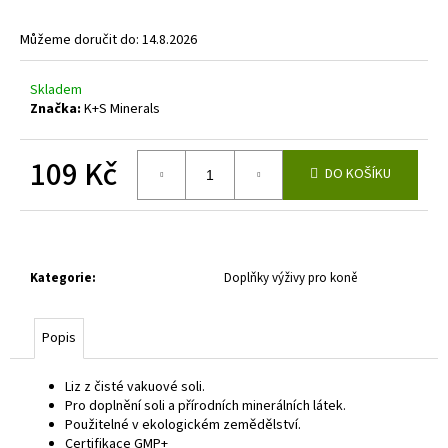
a
Můžeme doručit do:
14.8.2026
j
í
Skladem
t
Značka:
K+S Minerals
?
109 Kč
DO KOŠÍKU
Měrná
cena:
HLEDAT
Kategorie
:
Doplňky výživy pro koně
D
Popis
o
p
o
Liz z čisté vakuové soli.
r
Pro doplnění soli a přírodních minerálních látek.
Použitelné v ekologickém zemědělství.
u
Certifikace GMP+