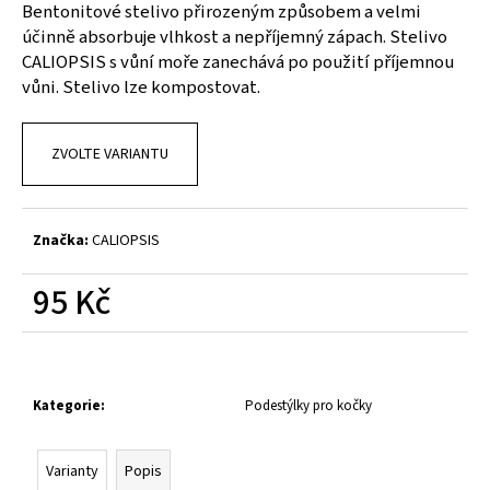
č
Bentonitové stelivo přirozeným způsobem a velmi
u
účinně absorbuje vlhkost a nepříjemný zápach. Stelivo
j
CALIOPSIS s vůní moře zanechává po použití příjemnou
e
vůni. Stelivo lze kompostovat.
m
e
ZVOLTE VARIANTU
Značka:
CALIOPSIS
95 Kč
Měrná
cena:
Kategorie
:
Podestýlky pro kočky
Varianty
Popis