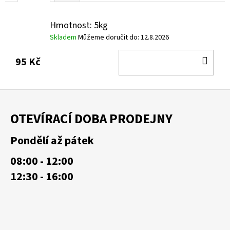
Hmotnost: 5kg
Skladem
Můžeme doručit do:
12.8.2026
DO
95 Kč
KOŠ
Z
á
OTEVÍRACÍ DOBA PRODEJNY
p
a
Pondělí až pátek
t
08:00 - 12:00
í
12:30 - 16:00