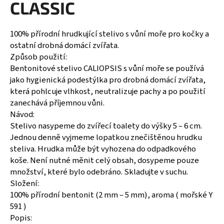
CLASSIC
a
j
100% přírodní hrudkující stelivo s vůní moře pro kočky a
í
ostatní drobná domácí zvířata.
t
Způsob použití:
?
Bentonitové stelivo CALIOPSIS s vůní moře se používá
jako hygienická podestýlka pro drobná domácí zvířata,
která pohlcuje vlhkost, neutralizuje pachy a po použití
zanechává příjemnou vůni.
Návod:
HLEDAT
Stelivo nasypeme do zvířecí toalety do výšky 5 – 6 cm.
Jednou denně vyjmeme lopatkou znečištěnou hrudku
steliva. Hrudka může být vyhozena do odpadkového
D
koše. Není nutné měnit celý obsah, dosypeme pouze
o
množství, které bylo odebráno. Skladujte v suchu.
p
Složení:
o
100% přírodní bentonit (2 mm – 5 mm), aroma ( mořské Y
r
591 )
u
Popis: