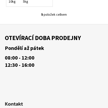
10kg
5kg
5
položek celkem
O
v
Z
l
á
á
OTEVÍRACÍ DOBA PRODEJNY
d
p
a
a
Pondělí až pátek
c
t
í
08:00 - 12:00
í
p
12:30 - 16:00
r
v
k
y
v
ý
p
i
Kontakt
s