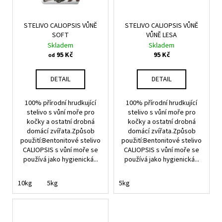
č
u
j
STELIVO CALIOPSIS VŮNĚ
STELIVO CALIOPSIS VŮNĚ
e
SOFT
VŮNĚ LESA
m
Skladem
Skladem
e
95 Kč
95 Kč
od
DETAIL
DETAIL
100% přírodní hrudkující
100% přírodní hrudkující
stelivo s vůní moře pro
stelivo s vůní moře pro
kočky a ostatní drobná
kočky a ostatní drobná
domácí zvířata.Způsob
domácí zvířata.Způsob
použití:Bentonitové stelivo
použití:Bentonitové stelivo
CALIOPSIS s vůní moře se
CALIOPSIS s vůní moře se
používá jako hygienická...
používá jako hygienická...
10kg
5kg
5kg