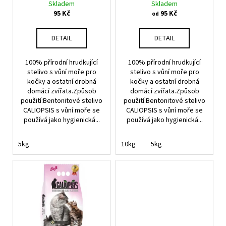
Skladem
Skladem
t
u
a
95 Kč
95 Kč
od
ů
k
j
t
í
DETAIL
DETAIL
ů
t
100% přírodní hrudkující
100% přírodní hrudkující
?
stelivo s vůní moře pro
stelivo s vůní moře pro
kočky a ostatní drobná
kočky a ostatní drobná
domácí zvířata.Způsob
domácí zvířata.Způsob
použití:Bentonitové stelivo
použití:Bentonitové stelivo
CALIOPSIS s vůní moře se
CALIOPSIS s vůní moře se
HLEDAT
používá jako hygienická...
používá jako hygienická...
5kg
10kg
5kg
D
o
p
o
r
u