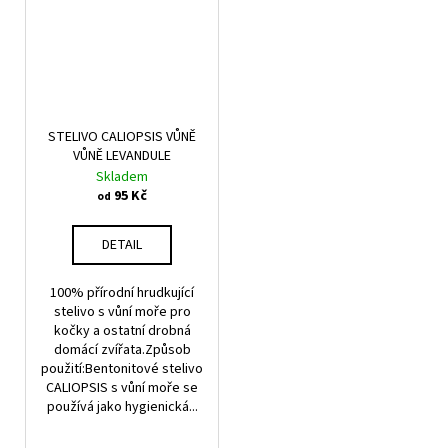
STELIVO CALIOPSIS VŮNĚ
VŮNĚ LEVANDULE
Skladem
95 Kč
od
DETAIL
100% přírodní hrudkující
stelivo s vůní moře pro
kočky a ostatní drobná
domácí zvířata.Způsob
použití:Bentonitové stelivo
CALIOPSIS s vůní moře se
používá jako hygienická...